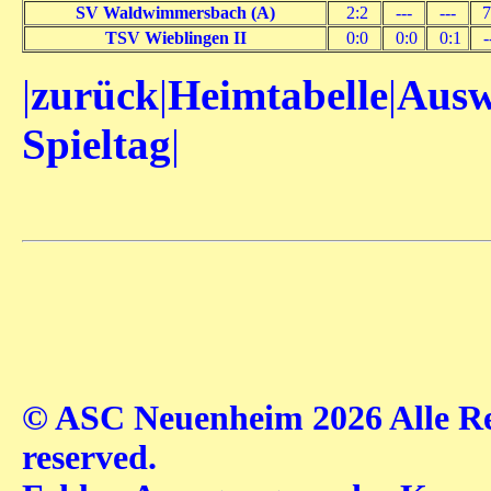
SV Waldwimmersbach (A)
2:2
---
---
7
TSV Wieblingen II
0:0
0:0
0:1
-
|
zurück
|
Heimtabelle
|
Ausw
Spieltag
|
© ASC Neuenheim 2026 Alle Rec
reserved.