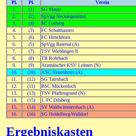
Pl.
Pl.
Verein
1.
(1)
SG Mauer
2.
(2)
SpVgg Neckargemünd
3.
(4)
SC Gaiberg
4.
(3)
FC Schatthausen
5.
(6)
FC Hirschhorn
6.
(5)
SpVgg Baiertal (A)
7.
(7)
TSV Wieblingen II
8.
(8)
TB Rohrbach
9.
(9)
Aramäischer KSV Leimen (N)
10.
(10)
ASC Neuenheim (A)
11.
(12)
SG Tairnbach
12.
(11)
BSC Mückenloch
13.
(13)
TSV Pfaffengrund (N)
14.
(15)
1. FC Dilsberg
15.
(14)
SV Waldwimmersbach (A)
16.
(16)
SG Heidelberg/Walldorf
Ergebniskasten