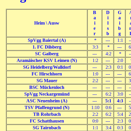
B
D
G
a
i
a
Heim \ Ausw
i
l
i
e
s
b
r
b
g
SpVgg Baiertal (A)
*
---
1:1
-
1. FC Dilsberg
3:3
*
---
6
SC Gaiberg
---
4:2
*
-
Aramäischer KSV Leimen (N)
1:2
---
2:0
SG Heidelberg/Walldorf
---
2:3
0:1
0
FC Hirschhorn
1:0
---
---
6
SG Mauer
2:2
---
---
3
BSC Mückenloch
---
---
---
-
SpVgg Neckargemünd
---
6:2
3:0
-
ASC Neuenheim (A)
---
5:1
4:3
-
TSV Pfaffengrund (N)
1:10
0:6
---
5
TB Rohrbach
2:2
6:2
5:4
2
FC Schatthausen
0:0
---
2:3
0
SG Tairnbach
1:1
3:4
0:3
0