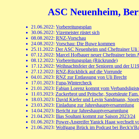
ASC Neuenheim, Beric
21.06.2022:
Vorbereitungsplan
30.06.2022:
Vizemeister rüstet sich
08.08.2022:
RNZ-Vorschau
24.08.2022:
Vorschau: Die Buwe kommen
25.11.2022:
Der ASC Neuenheim und Cheftrainer Uli B
07.12.2022:
Marcel Hofbauer neuer Cheftrainer beim 
08.12.2022:
Vorbereitungsplan (Rückrunde)
17.12.2022:
Weihnachtsfeier der Senioren und der U1
27.12.2022:
RNZ-Rückblick auf die Vorrunde
04.01.2023:
RNZ zur Entlassung von Uli Brecht
17.01.2023:
Fupa-Wintercheck
21.01.2023:
Fabian Lorenz kommt vom Verbandsligis
11.03.2023:
Zuckerbrot und Peitsche, Sportsleute Fam
18.03.2023:
David Kiefer und Levin Sandmann, Sports
23.03.2023:
Einladung zur Jahreshauptversammlung
14.04.2023:
Bericht zur Jahreshauptversammlung
21.04.2023:
Ilias Soultani kommt zur Saison 2023/24
01.06.2023:
Power-Angreifer Yanick Haag wechselt v
21.06.2023:
Wolfgang Brück im Podcast bei Beck'n'B