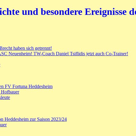
hte und besondere Ereignisse de
recht haben sich getrennt!
ASC Neuenheim! TW-Coach Daniel Tsiflidis jetzt auch Co-Trainer!
9
ten FV Fortuna Heddesheim
. Hofbauer
leute
on Heddesheim zur Saison 2023/24
auer