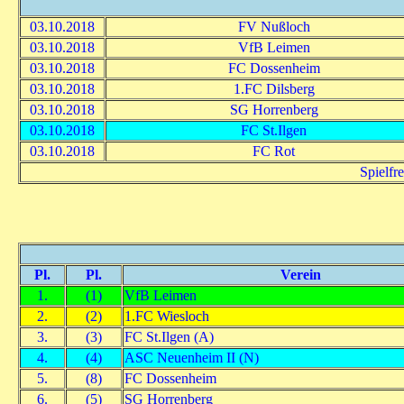
03.10.2018
FV Nußloch
03.10.2018
VfB Leimen
03.10.2018
FC Dossenheim
03.10.2018
1.FC Dilsberg
03.10.2018
SG Horrenberg
03.10.2018
FC St.Ilgen
03.10.2018
FC Rot
Spielfr
Pl.
Pl.
Verein
1.
(1)
VfB Leimen
2.
(2)
1.FC Wiesloch
3.
(3)
FC St.Ilgen (A)
4.
(4)
ASC Neuenheim II (N)
5.
(8)
FC Dossenheim
6.
(5)
SG Horrenberg