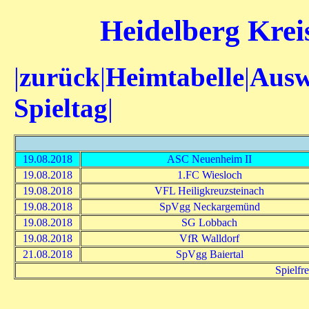
Heidelberg Kreis
|
zurück
|
Heimtabelle
|
Ausw
Spieltag
|
19.08.2018
ASC Neuenheim II
19.08.2018
1.FC Wiesloch
19.08.2018
VFL Heiligkreuzsteinach
19.08.2018
SpVgg Neckargemünd
19.08.2018
SG Lobbach
19.08.2018
VfR Walldorf
21.08.2018
SpVgg Baiertal
Spielfr