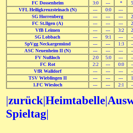
FC Dossenheim
3:0
---
*
5
VFL Heiligkreuzsteinach (N)
---
0:0
---
SG Horrenberg
---
---
---
2
FC St.Ilgen (A)
---
---
---
2
VfB Leimen
---
---
3:2
2
SG Lobbach
---
9:1
---
-
SpVgg Neckargemünd
---
---
1:3
-
ASC Neuenheim II (N)
---
---
---
-
FV Nußloch
2:0
5:0
---
-
FC Rot
2:2
---
0:0
-
VfR Walldorf
---
---
---
-
TSV Wieblingen II
---
---
---
1
1.FC Wiesloch
---
---
2:1
-
|
zurück
|
Heimtabelle
|
Ausw
Spieltag
|