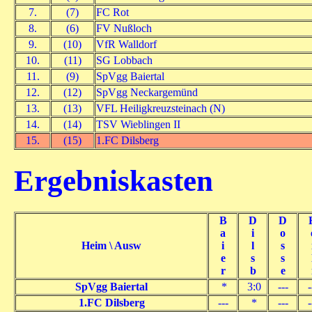
7.
(7)
FC Rot
8.
(6)
FV Nußloch
9.
(10)
VfR Walldorf
10.
(11)
SG Lobbach
11.
(9)
SpVgg Baiertal
12.
(12)
SpVgg Neckargemünd
13.
(13)
VFL Heiligkreuzsteinach (N)
14.
(14)
TSV Wieblingen II
15.
(15)
1.FC Dilsberg
Ergebniskasten
B
D
D
a
i
o
Heim \ Ausw
i
l
s
e
s
s
r
b
e
SpVgg Baiertal
*
3:0
---
-
1.FC Dilsberg
---
*
---
-