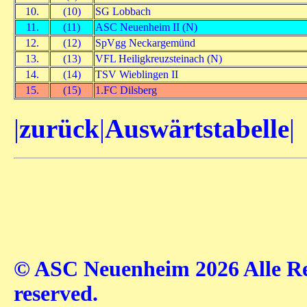
10.
(10)
SG Lobbach
11.
(11)
ASC Neuenheim II (N)
12.
(12)
SpVgg Neckargemünd
13.
(13)
VFL Heiligkreuzsteinach (N)
14.
(14)
TSV Wieblingen II
15.
(15)
1.FC Dilsberg
|
zurück
|
Auswärtstabelle
|
© ASC Neuenheim 2026 Alle Rec
reserved.