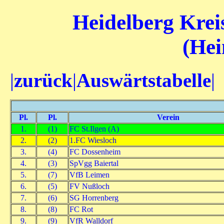
Heidelberg Kreis
(Hei
|
zurück
|
Auswärtstabelle
|
Pl.
Pl.
Verein
1.
(1)
FC St.Ilgen (A)
2.
(2)
1.FC Wiesloch
3.
(4)
FC Dossenheim
4.
(3)
SpVgg Baiertal
5.
(7)
VfB Leimen
6.
(5)
FV Nußloch
7.
(6)
SG Horrenberg
8.
(8)
FC Rot
9.
(9)
VfR Walldorf