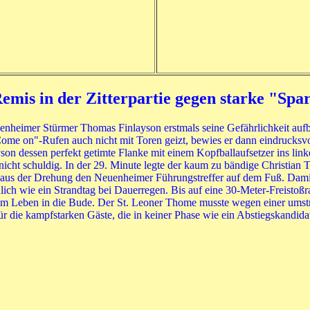
emis in der Zitterpartie gegen starke "Spa
euenheimer Stürmer Thomas Finlayson erstmals seine Gefährlichkeit auf
"Come on"-Rufen auch nicht mit Toren geizt, bewies er dann eindrucks
n dessen perfekt getimte Flanke mit einem Kopfballaufsetzer ins link
cht schuldig. In der 29. Minute legte der kaum zu bändige Christian 
s aus der Drehung den Neuenheimer Führungstreffer auf dem Fuß. Dami
lich wie ein Strandtag bei Dauerregen. Bis auf eine 30-Meter-Freisto
e kam Leben in die Bude. Der St. Leoner Thome musste wegen einer ums
r die kampfstarken Gäste, die in keiner Phase wie ein Abstiegskandida