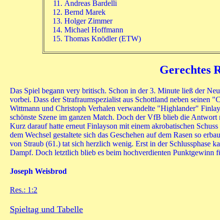
Andreas Bardelli
Bernd Marek
Holger Zimmer
Michael Hoffmann
Thomas Knödler (ETW)
Gerechtes R
Das Spiel begann very britisch. Schon in der 3. Minute ließ der N
vorbei. Dass der Strafraumspezialist aus Schottland neben seinen 
Wittmann und Christoph Verhalen verwandelte "Highlander" Finlayso
schönste Szene im ganzen Match. Doch der VfB blieb die Antwort ni
Kurz darauf hatte erneut Finlayson mit einem akrobatischen Schus
dem Wechsel gestaltete sich das Geschehen auf dem Rasen so erbau
von Straub (61.) tat sich herzlich wenig. Erst in der Schlussphas
Dampf. Doch letztlich blieb es beim hochverdienten Punktgewinn fü
Joseph Weisbrod
Res.: 1:2
Spieltag und Tabelle