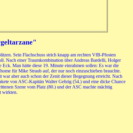
rgeltarzane"
blitzen. Sein Flachschuss strich knapp am rechten VfB-Pfosten
voll. Nach einer Traumkombination über Andreas Bardelli, Holger
e Eck. Man hätte diese 19. Minute einrahmen sollen: Es war die
Thome für Mike Straub auf, der nur noch einzuschieben brauchte.
t war aber auch schon der Zenit dieser Begegnung erreicht. Nach
ßrakete von ASC-Kapitän Walter Gehrig (54.) und eine dicke Chance
trittenen Szene vom Platz (80.) und der ASC machte mächtig
t wirkten.