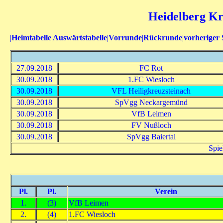
Heidelberg Kre
|
Heimtabelle
|
Auswärtstabelle
|
Vorrunde
|
Rückrunde
|
vorheriger 
27.09.2018
FC Rot
30.09.2018
1.FC Wiesloch
30.09.2018
VFL Heiligkreuzsteinach
30.09.2018
SpVgg Neckargemünd
30.09.2018
VfB Leimen
30.09.2018
FV Nußloch
30.09.2018
SpVgg Baiertal
Spie
Pl.
Pl.
Verein
1.
(3)
VfB Leimen
2.
(4)
1.FC Wiesloch