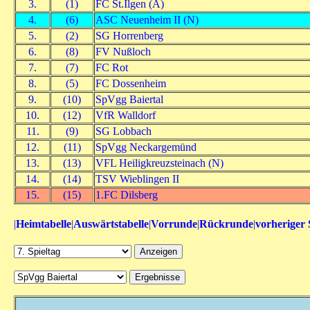
3.
(1)
FC St.Ilgen (A)
4.
(6)
ASC Neuenheim II (N)
5.
(2)
SG Horrenberg
6.
(8)
FV Nußloch
7.
(7)
FC Rot
8.
(5)
FC Dossenheim
9.
(10)
SpVgg Baiertal
10.
(12)
VfR Walldorf
11.
(9)
SG Lobbach
12.
(11)
SpVgg Neckargemünd
13.
(13)
VFL Heiligkreuzsteinach (N)
14.
(14)
TSV Wieblingen II
15.
(15)
1.FC Dilsberg
|
Heimtabelle
|
Auswärtstabelle
|
Vorrunde
|
Rückrunde
|
vorheriger 