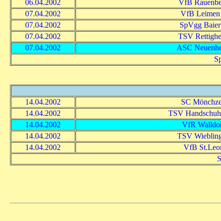
06.04.2002
VfB Rauenbe
07.04.2002
VfB Leimen 
07.04.2002
SpVgg Baiert
07.04.2002
TSV Rettigh
07.04.2002
ASC Neuenh
Sp
14.04.2002
SC Mönchze
14.04.2002
TSV Handschuh
14.04.2002
VfR Walldo
14.04.2002
TSV Wieblin
14.04.2002
VfB St.Leo
S