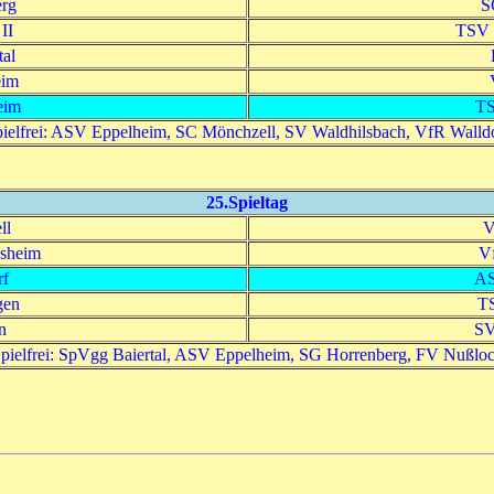
rg
S
II
TSV 
al
eim
eim
TS
ielfrei: ASV Eppelheim, SC Mönchzell, SV Waldhilsbach, VfR Walld
25.Spieltag
ll
V
sheim
V
rf
AS
gen
TS
n
SV
pielfrei: SpVgg Baiertal, ASV Eppelheim, SG Horrenberg, FV Nußlo