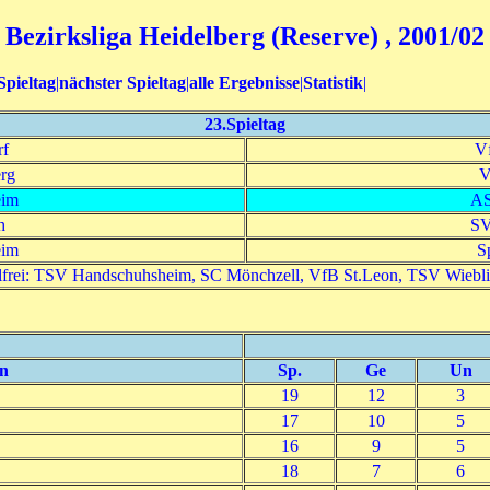
Bezirksliga Heidelberg (Reserve) , 2001/02
Spieltag
|
nächster Spieltag
|
alle Ergebnisse
|
Statistik
|
23.Spieltag
rf
V
rg
V
eim
AS
h
SV
eim
S
lfrei: TSV Handschuhsheim, SC Mönchzell, VfB St.Leon, TSV Wiebl
n
Sp.
Ge
Un
19
12
3
17
10
5
16
9
5
18
7
6