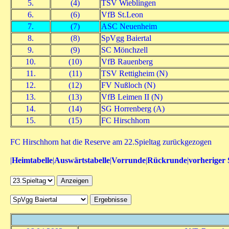
5.
(4)
TSV Wieblingen
6.
(6)
VfB St.Leon
7.
(7)
ASC Neuenheim
8.
(8)
SpVgg Baiertal
9.
(9)
SC Mönchzell
10.
(10)
VfB Rauenberg
11.
(11)
TSV Rettigheim (N)
12.
(12)
FV Nußloch (N)
13.
(13)
VfB Leimen II (N)
14.
(14)
SG Horrenberg (A)
15.
(15)
FC Hirschhorn
FC Hirschhorn hat die Reserve am 22.Spieltag zurückgezogen
|
Heimtabelle
|
Auswärtstabelle
|
Vorrunde
|
Rückrunde
|
vorheriger 