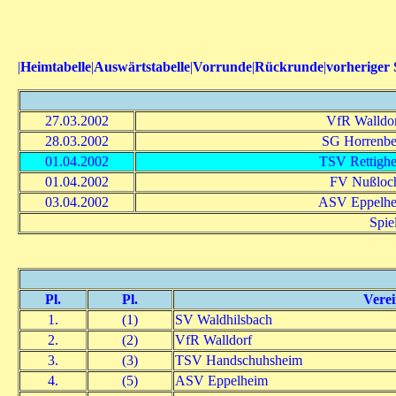
|
Heimtabelle
|
Auswärtstabelle
|
Vorrunde
|
Rückrunde
|
vorheriger 
27.03.2002
VfR Walldo
28.03.2002
SG Horrenbe
01.04.2002
TSV Rettigh
01.04.2002
FV Nußloc
03.04.2002
ASV Eppelh
Spie
Pl.
Pl.
Verei
1.
(1)
SV Waldhilsbach
2.
(2)
VfR Walldorf
3.
(3)
TSV Handschuhsheim
4.
(5)
ASV Eppelheim