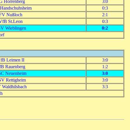
G Horrenberg
3:0
Handschuhsheim
0:3
FV Nußloch
2:1
VfB St.Leon
0:3
V Wieblingen
0:2
orf
fB Leimen II
3:0
fB Rauenberg
1:2
C Neuenheim
3:0
V Rettigheim
3:0
 Waldhilsbach
3:3
ch