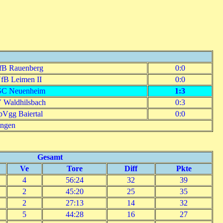
fB Rauenberg
0:0
fB Leimen II
0:0
C Neuenheim
1:3
 Waldhilsbach
0:3
pVgg Baiertal
0:0
ingen
Gesamt
Ve
Tore
Diff
Pkte
4
56:24
32
39
2
45:20
25
35
2
27:13
14
32
5
44:28
16
27