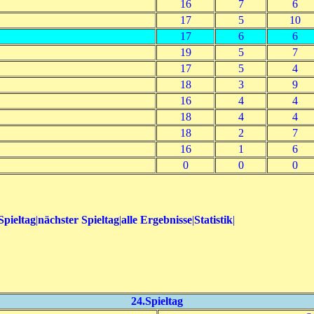
16
7
6
17
5
10
17
6
6
19
5
7
17
5
4
18
3
9
16
4
4
18
4
4
18
2
7
16
1
6
0
0
0
Spieltag
|
nächster Spieltag
|
alle Ergebnisse
|
Statistik
|
24.Spieltag