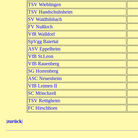
TSV Wieblingen
TSV Handschuhsheim
SV Waldhilsbach
FV Nußloch
VfR Walldorf
SpVgg Baiertal
ASV Eppelheim
VfB St.Leon
VfB Rauenberg
SG Horrenberg
ASC Neuenheim
VfB Leimen II
SC Mönchzell
TSV Rettigheim
FC Hirschhorn
|
zurück
|