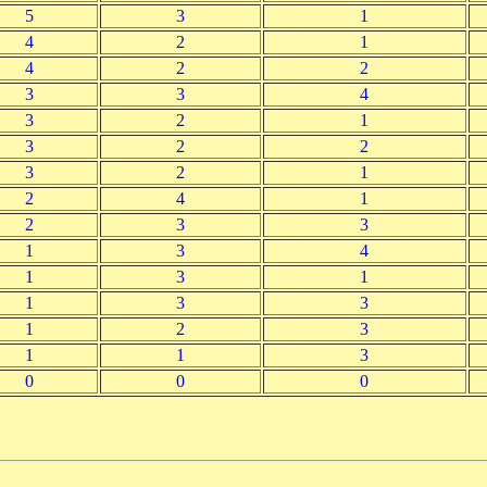
5
3
1
4
2
1
4
2
2
3
3
4
3
2
1
3
2
2
3
2
1
2
4
1
2
3
3
1
3
4
1
3
1
1
3
3
1
2
3
1
1
3
0
0
0