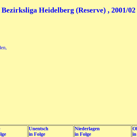
Bezirksliga Heidelberg (Reserve) , 2001/02
den,
e
Unentsch
Niederlagen
Oh
lge
in Folge
in Folge
in