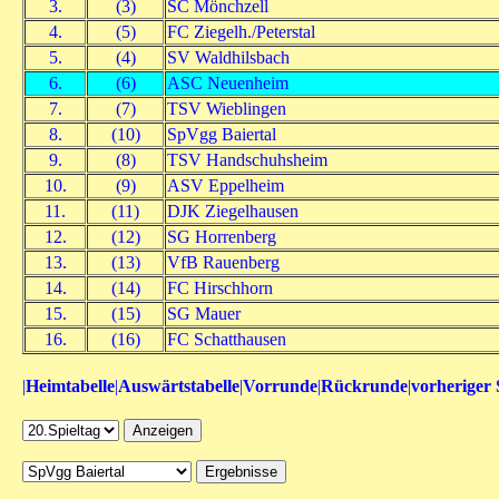
3.
(3)
SC Mönchzell
4.
(5)
FC Ziegelh./Peterstal
5.
(4)
SV Waldhilsbach
6.
(6)
ASC Neuenheim
7.
(7)
TSV Wieblingen
8.
(10)
SpVgg Baiertal
9.
(8)
TSV Handschuhsheim
10.
(9)
ASV Eppelheim
11.
(11)
DJK Ziegelhausen
12.
(12)
SG Horrenberg
13.
(13)
VfB Rauenberg
14.
(14)
FC Hirschhorn
15.
(15)
SG Mauer
16.
(16)
FC Schatthausen
|
Heimtabelle
|
Auswärtstabelle
|
Vorrunde
|
Rückrunde
|
vorheriger 