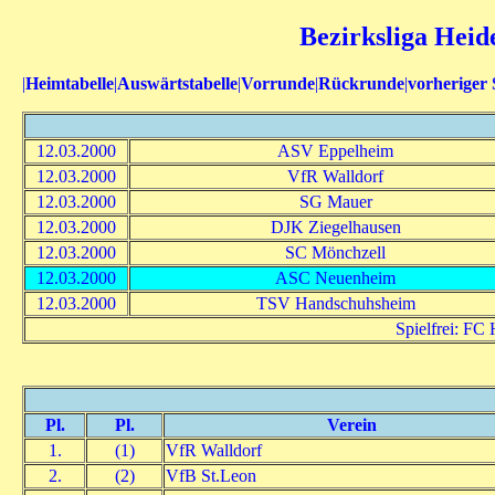
Bezirksliga Heid
|
Heimtabelle
|
Auswärtstabelle
|
Vorrunde
|
Rückrunde
|
vorheriger 
12.03.2000
ASV Eppelheim
12.03.2000
VfR Walldorf
12.03.2000
SG Mauer
12.03.2000
DJK Ziegelhausen
12.03.2000
SC Mönchzell
12.03.2000
ASC Neuenheim
12.03.2000
TSV Handschuhsheim
Spielfrei: FC
Pl.
Pl.
Verein
1.
(1)
VfR Walldorf
2.
(2)
VfB St.Leon