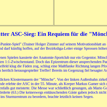
itter ASC-Sieg: Ein Requiem für die "Mönc
Punkte-Spiel" (Trainer Holger Zimmer auf seinem Motivationsblatt an d
d darf künftig hoffen, auf der Bezirksliga-Leiter einige Sprossen höher 
nen Spielen kassierte der Anatomie-Sportclub nur ein Gegentor. Mönch
en 1:1-Zwischenstand. Doch das Epizentrum dieser ansprechenden Parti
lfeld klug die Fäden zog, schlug eine Maßflanke Richtung langen Pfo
in herrlich herausgespielter Treffer! Bereits im Gegenzug fiel besagter
dicken Klostermauern der "Mönche". Von der linken Außenbahn zirkelt
de erlebte der ASC in der 55. Minute, als Keeper Markus Gamer sich n
enfalls gut meisterte. Die Messe war schließlich gesungen, als Mario
örderte (63.) Die keineswegs enttäuschenden Gäste gaben jedoch nicht 
 Sturmzentrum zu beordern, brachte letztlich keinen Segen.