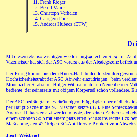
Frank Rieger
Bernd Marek
Christoph Verhalen
Calogero Parisi
Andreas Hubacz (ETW)
Dr
Mit diesem ebenso wichtigen wie leistungsgerechten Sieg im "Acht-
Vizemeister hat sich der ASC vorerst aus der Abstiegszone befreit un
Der Erfolg kommt aus dem Hinter-Halt: In den letzten drei gewonne
Hochsicherheitstrakt der ASC-Abwehr einzudringen - beim verdient
Mönchzeller Strafraum. Holger Wittmann, der im Neuenheimer Mitte
bediente, der seinerseits mit obigem Körperteil schön vollendete. E
Der ASC bedrängte mit weiträumigem Flügelspiel unermüdlich die 
per Haupt-Sache in die SC-Maschen setzte (35.). Eine Schrecksekun
Andreas Hubacz ersetzt werden musste, der seinen Zerberus-Job eb
einem schönen Solo mit einem platzierten Schuss ins rechte Eck bef
Maßnahme, den 43jährigen SC-Abt Herwig Brinkert vom Abwehr- ins
Josch Weisbrod