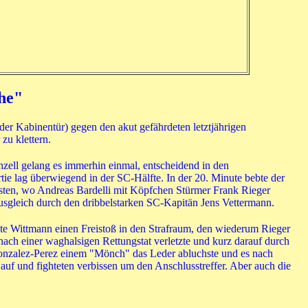
he"
er Kabinentür) gegen den akut gefährdeten letztjährigen
zu klettern.
zell gelang es immerhin einmal, entscheidend in den
e lag überwiegend in der SC-Hälfte. In der 20. Minute bebte der
sten, wo Andreas Bardelli mit Köpfchen Stürmer Frank Rieger
 Ausgleich durch den dribbelstarken SC-Kapitän Jens Vettermann.
e Wittmann einen Freistoß in den Strafraum, den wiederum Rieger
ach einer waghalsigen Rettungstat verletzte und kurz darauf durch
 Gonzalez-Perez einem "Mönch" das Leder abluchste und es nach
auf und fighteten verbissen um den Anschlusstreffer. Aber auch die