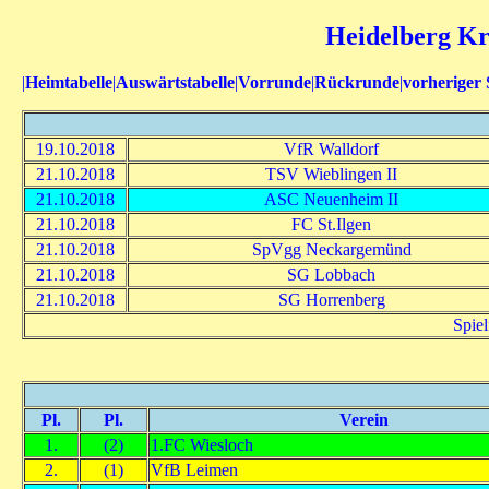
Heidelberg Kre
|
Heimtabelle
|
Auswärtstabelle
|
Vorrunde
|
Rückrunde
|
vorheriger 
19.10.2018
VfR Walldorf
21.10.2018
TSV Wieblingen II
21.10.2018
ASC Neuenheim II
21.10.2018
FC St.Ilgen
21.10.2018
SpVgg Neckargemünd
21.10.2018
SG Lobbach
21.10.2018
SG Horrenberg
Spiel
Pl.
Pl.
Verein
1.
(2)
1.FC Wiesloch
2.
(1)
VfB Leimen