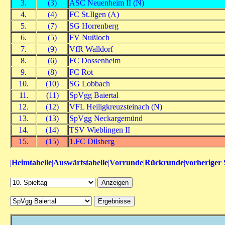
3.
(3)
ASC Neuenheim II (N)
4.
(4)
FC St.Ilgen (A)
5.
(7)
SG Horrenberg
6.
(5)
FV Nußloch
7.
(9)
VfR Walldorf
8.
(6)
FC Dossenheim
9.
(8)
FC Rot
10.
(10)
SG Lobbach
11.
(11)
SpVgg Baiertal
12.
(12)
VFL Heiligkreuzsteinach (N)
13.
(13)
SpVgg Neckargemünd
14.
(14)
TSV Wieblingen II
15.
(15)
1.FC Dilsberg
|
Heimtabelle
|
Auswärtstabelle
|
Vorrunde
|
Rückrunde
|
vorheriger 