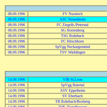
08.09.1996
FV Nussloch
08.09.1996
ASC Neuenheim
08.09.1996
FC Ziegelh./Peterstal
08.09.1996
SG Horrenberg
08.09.1996
TSG Rohrbach
08.09.1996
FC Hirschhorn
08.09.1996
SpVgg Neckargemünd
08.09.1996
TSV Wieblingen
14.09.1996
VfB St.Leon
14.09.1996
SpVgg Baiertal
14.09.1996
ASV Eppelheim
14.09.1996
SV Eberbach
14.09.1996
TB Rohrbach/Boxberg
14.09.1996
DJK Ziegelhausen