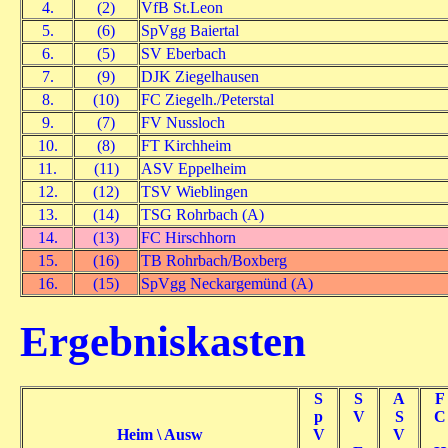
4.
(2)
VfB St.Leon
5.
(6)
SpVgg Baiertal
6.
(5)
SV Eberbach
7.
(9)
DJK Ziegelhausen
8.
(10)
FC Ziegelh./Peterstal
9.
(7)
FV Nussloch
10.
(8)
FT Kirchheim
11.
(11)
ASV Eppelheim
12.
(12)
TSV Wieblingen
13.
(14)
TSG Rohrbach (A)
14.
(13)
FC Hirschhorn
15.
(16)
TB Rohrbach/Boxberg
16.
(15)
SpVgg Neckargemünd (A)
Ergebniskasten
S
S
A
F
p
V
S
C
Heim \ Ausw
V
V