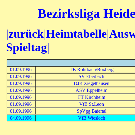
Bezirksliga Heide
|
zurück
|
Heimtabelle
|
Ausw
Spieltag
|
01.09.1996
TB Rohrbach/Boxberg
01.09.1996
SV Eberbach
01.09.1996
DJK Ziegelhausen
01.09.1996
ASV Eppelheim
01.09.1996
FT Kirchheim
01.09.1996
VfB St.Leon
01.09.1996
SpVgg Baiertal
04.09.1996
VfB Wiesloch