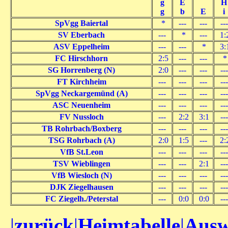
g
E
H
g
b
E
i
SpVgg Baiertal
*
---
---
---
SV Eberbach
---
*
---
1:
ASV Eppelheim
---
---
*
3:
FC Hirschhorn
2:5
---
---
SG Horrenberg (N)
2:0
---
---
---
FT Kirchheim
---
---
---
---
SpVgg Neckargemünd (A)
---
---
---
---
ASC Neuenheim
---
---
---
---
FV Nussloch
---
2:2
3:1
---
TB Rohrbach/Boxberg
---
---
---
---
TSG Rohrbach (A)
2:0
1:5
---
2:
VfB St.Leon
---
---
---
---
TSV Wieblingen
---
---
2:1
---
VfB Wiesloch (N)
---
---
---
---
DJK Ziegelhausen
---
---
---
---
FC Ziegelh./Peterstal
---
0:0
0:0
---
|
zurück
|
Heimtabelle
|
Ausw