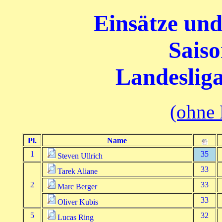
Einsätze und
Saiso
Landeslig
(ohne 
Pl.
Name
1
35
Steven Ullrich
33
Tarek Aliane
2
33
Marc Berger
33
Oliver Kubis
5
32
Lucas Ring