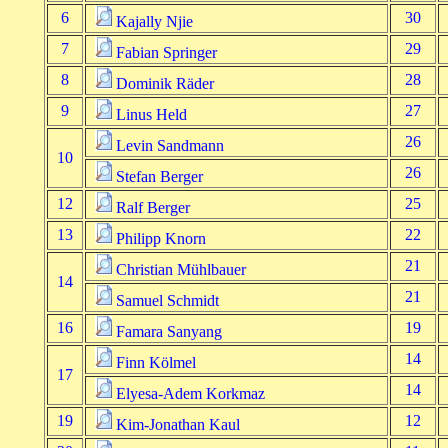
6
30
Kajally Njie
7
29
Fabian Springer
8
28
Dominik Räder
9
27
Linus Held
26
Levin Sandmann
10
26
Stefan Berger
12
25
Ralf Berger
13
22
Philipp Knorn
21
Christian Mühlbauer
14
21
Samuel Schmidt
16
19
Famara Sanyang
14
Finn Kölmel
17
14
Elyesa-Adem Korkmaz
19
12
Kim-Jonathan Kaul