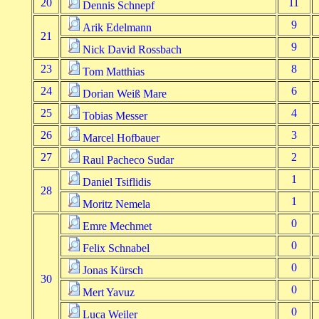
20
11
Dennis Schnepf
9
Arik Edelmann
21
9
Nick David Rossbach
23
8
Tom Matthias
24
6
Dorian Weiß Mare
25
4
Tobias Messer
26
3
Marcel Hofbauer
27
2
Raul Pacheco Sudar
1
Daniel Tsiflidis
28
1
Moritz Nemela
0
Emre Mechmet
0
Felix Schnabel
0
Jonas Kürsch
30
0
Mert Yavuz
0
Luca Weiler