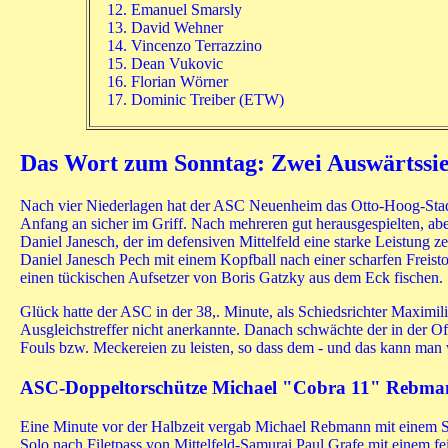
Emanuel Smarsly
David Wehner
Vincenzo Terrazzino
Dean Vukovic
Florian Wörner
Dominic Treiber (ETW)
Das Wort zum Sonntag: Zwei Auswärtssie
Nach vier Niederlagen hat der ASC Neuenheim das Otto-Hoog-Stadio
Anfang an sicher im Griff. Nach mehreren gut herausgespielten, ab
Daniel Janesch, der im defensiven Mittelfeld eine starke Leistung ze
Daniel Janesch Pech mit einem Kopfball nach einer scharfen Freis
einen tückischen Aufsetzer von Boris Gatzky aus dem Eck fischen.
Glück hatte der ASC in der 38,. Minute, als Schiedsrichter Maximi
Ausgleichstreffer nicht anerkannte. Danach schwächte der in der Of
Fouls bzw. Meckereien zu leisten, so dass dem - und das kann man w
ASC-Doppeltorschütze Michael "Cobra 11" Rebmann 
Eine Minute vor der Halbzeit vergab Michael Rebmann mit einem Sc
Solo nach Filetpass von Mittelfeld-Samurai Paul Grafe mit einem 