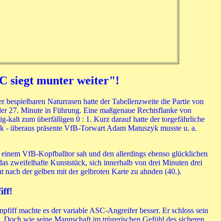
 siegt munter weiter"!
bespielbaren Naturrasen hatte der Tabellenzweite die Partie von
n der 27. Minute in Führung. Eine maßgenaue Rechtsflanke von
g-kalt zum überfälligen 0 : 1. Kurz darauf hatte der torgefährliche
rk - überaus präsente VfB-Torwart Adam Matuszyk musste u. a.
i einem VfB-Kopfballtor sah und den allerdings ebenso glücklichen
as zweifelhafte Kunststück, sich innerhalb von drei Minuten drei
t nach der gelben mit der gelbroten Karte zu ahnden (40.).
ff!
fiff machte es der variable ASC-Angreifer besser. Er schloss sein
. Doch wie seine Mannschaft im trügerischen Gefühl des sicheren