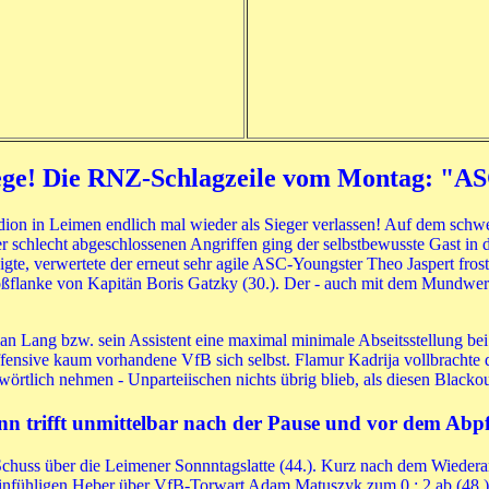
ge! Die RNZ-Schlagzeile vom Montag: "ASC
n in Leimen endlich mal wieder als Sieger verlassen! Auf dem schwer 
er schlecht abgeschlossenen Angriffen ging der selbstbewusste Gast i
igte, verwertete der erneut sehr agile ASC-Youngster Theo Jaspert frosti
toßflanke von Kapitän Boris Gatzky (30.). Der - auch mit dem Mundwe
lian Lang bzw. sein Assistent eine maximal minimale Abseitsstellung be
fensive kaum vorhandene VfB sich selbst. Flamur Kadrija vollbrachte d
örtlich nehmen - Unparteiischen nichts übrig blieb, als diesen Blackou
trifft unmittelbar nach der Pause und vor dem Abpfi
huss über die Leimener Sonnntagslatte (44.). Kurz nach dem Wiederanp
feinfühligen Heber über VfB-Torwart Adam Matuszyk zum 0 : 2 ab (48.)