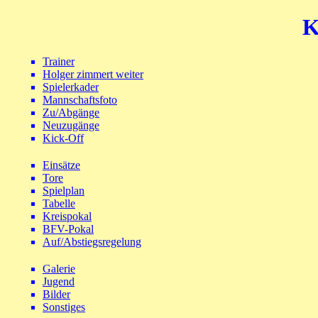
K
Trainer
Holger zimmert weiter
Spielerkader
Mannschaftsfoto
Zu/Abgänge
Neuzugänge
Kick-Off
Einsätze
Tore
Spielplan
Tabelle
Kreispokal
BFV-Pokal
Auf/Abstiegsregelung
Galerie
Jugend
Bilder
Sonstiges