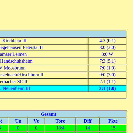
 Kirchheim II
4:3 (0:1)
gelhausen-Peterstal II
3:0 (3:0)
amäer Leimen
3:0 W
Handschuhsheim
7:3 (5:1)
V Moosbrunn
7:0 (1:0)
steinach/Hirschhorn II
9:0 (3:0)
erbacher SC II
2:1 (1:1)
 Neuenheim III
3:1 (1:0)
Gesamt
e
Un
Ve
Tore
Diff
Pkte
5
0
0
18:4
14
15