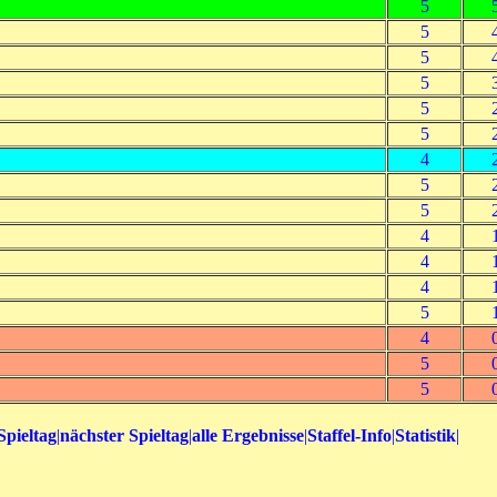
5
5
5
5
5
5
4
5
5
4
4
4
5
4
5
5
Spieltag
|
nächster Spieltag
|
alle Ergebnisse
|
Staffel-Info
|
Statistik
|