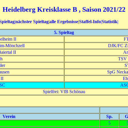
Heidelberg Kreisklasse B , Saison 2021/22
Spieltag
|
nächster Spieltag
|
alle Ergebnisse
|
Staffel-Info
|
Statistik
|
5. Spieltag
lheim II
FT
im-Mönchzell
DJK/FC Zie
iertal II
Ar
ch
TSV 
ler
S
ausen
SpG Neckar
II
Eb
 SC
ASC
Spielfrei: VfB Schönau
Verein
Sp.
G
5