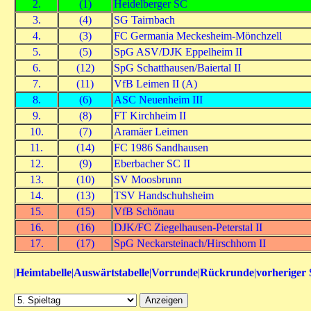
2.
(1)
Heidelberger SC
3.
(4)
SG Tairnbach
4.
(3)
FC Germania Meckesheim-Mönchzell
5.
(5)
SpG ASV/DJK Eppelheim II
6.
(12)
SpG Schatthausen/Baiertal II
7.
(11)
VfB Leimen II (A)
8.
(6)
ASC Neuenheim III
9.
(8)
FT Kirchheim II
10.
(7)
Aramäer Leimen
11.
(14)
FC 1986 Sandhausen
12.
(9)
Eberbacher SC II
13.
(10)
SV Moosbrunn
14.
(13)
TSV Handschuhsheim
15.
(15)
VfB Schönau
16.
(16)
DJK/FC Ziegelhausen-Peterstal II
17.
(17)
SpG Neckarsteinach/Hirschhorn II
|
Heimtabelle
|
Auswärtstabelle
|
Vorrunde
|
Rückrunde
|
vorheriger 