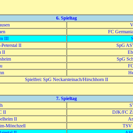
6. Spieltag
ausen
V
men
FC Germania
 III
S
eterstal II
SpG ASV
 II
Eb
sheim
SpG Scha
au
FC
nn
He
Spielfrei: SpG Neckarsteinach/Hirschhorn II
7. Spieltag
ch
S
 II
DJK/FC Zie
lheim II
Ar
im-Mönchzell
TSV 
iertal II
ASC