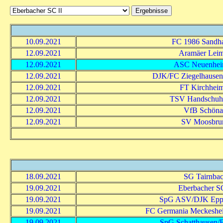
10.09.2021
FC 1986 Sandh
12.09.2021
Aramäer Lei
12.09.2021
ASC Neuenheim
12.09.2021
DJK/FC Ziegelhausen-P
12.09.2021
FT Kirchheim
12.09.2021
TSV Handschuh
12.09.2021
VfB Schön
12.09.2021
SV Moosbru
18.09.2021
SG Tairnba
19.09.2021
Eberbacher SC
19.09.2021
SpG ASV/DJK Eppe
19.09.2021
FC Germania Meckeshe
19.09.2021
SpG Schatthausen/Ba