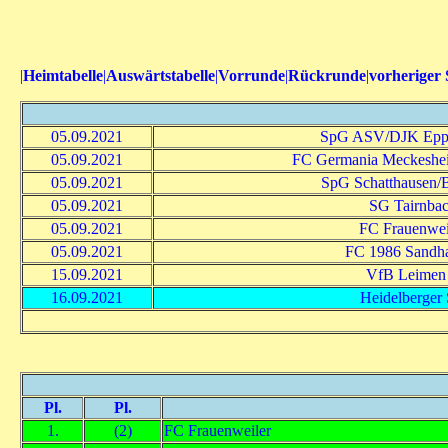
|
Heimtabelle
|
Auswärtstabelle
|
Vorrunde
|
Rückrunde
|
vorheriger 
05.09.2021
SpG ASV/DJK Eppe
05.09.2021
FC Germania Meckeshe
05.09.2021
SpG Schatthausen/Ba
05.09.2021
SG Tairnba
05.09.2021
FC Frauenwei
05.09.2021
FC 1986 Sandh
15.09.2021
VfB Leimen 
16.09.2021
Heidelberger
Pl.
Pl.
1.
(2)
FC Frauenweiler