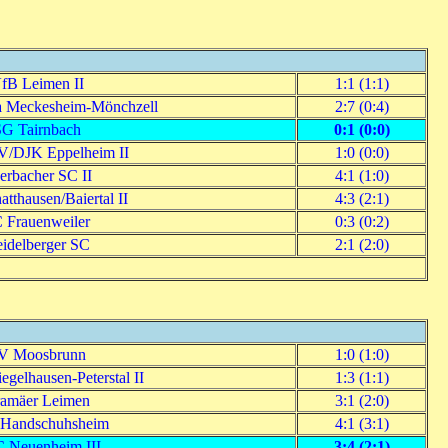
fB Leimen II
1:1 (1:1)
 Meckesheim-Mönchzell
2:7 (0:4)
G Tairnbach
0:1 (0:0)
/DJK Eppelheim II
1:0 (0:0)
erbacher SC II
4:1 (1:0)
tthausen/Baiertal II
4:3 (2:1)
 Frauenweiler
0:3 (0:2)
idelberger SC
2:1 (2:0)
V Moosbrunn
1:0 (1:0)
gelhausen-Peterstal II
1:3 (1:1)
amäer Leimen
3:1 (2:0)
Handschuhsheim
4:1 (3:1)
 Neuenheim III
3:4 (2:1)