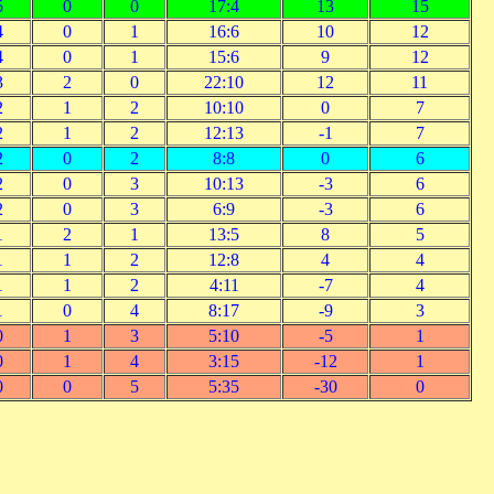
5
0
0
17:4
13
15
4
0
1
16:6
10
12
4
0
1
15:6
9
12
3
2
0
22:10
12
11
2
1
2
10:10
0
7
2
1
2
12:13
-1
7
2
0
2
8:8
0
6
2
0
3
10:13
-3
6
2
0
3
6:9
-3
6
1
2
1
13:5
8
5
1
1
2
12:8
4
4
1
1
2
4:11
-7
4
1
0
4
8:17
-9
3
0
1
3
5:10
-5
1
0
1
4
3:15
-12
1
0
0
5
5:35
-30
0