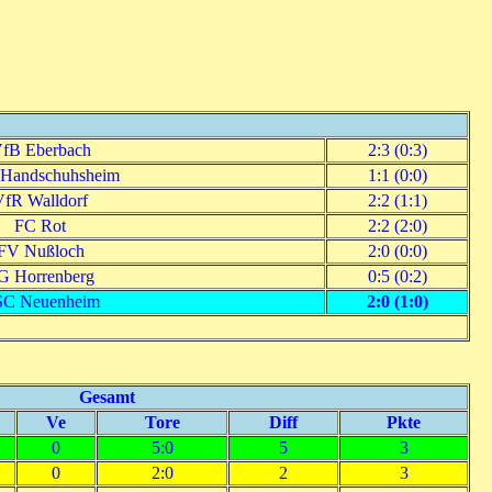
fB Eberbach
2:3 (0:3)
Handschuhsheim
1:1 (0:0)
VfR Walldorf
2:2 (1:1)
FC Rot
2:2 (2:0)
FV Nußloch
2:0 (0:0)
G Horrenberg
0:5 (0:2)
C Neuenheim
2:0 (1:0)
Gesamt
Ve
Tore
Diff
Pkte
0
5:0
5
3
0
2:0
2
3