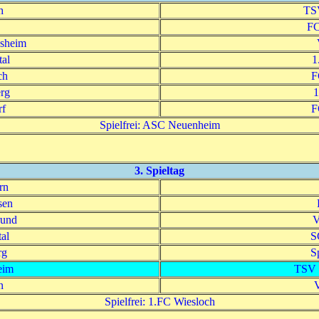
h
TSV
FC
sheim
al
1
ch
F
rg
1
rf
F
Spielfrei: ASC Neuenheim
3. Spieltag
rn
sen
rund
V
al
S
rg
S
eim
TSV 
n
Spielfrei: 1.FC Wiesloch