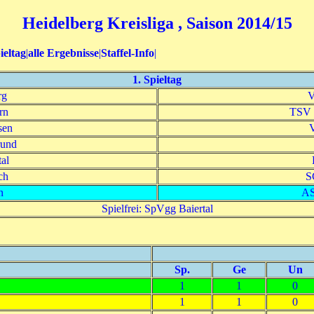
Heidelberg Kreisliga , Saison 2014/15
ieltag
|
alle Ergebnisse
|
Staffel-Info
|
1. Spieltag
rg
V
rn
TSV 
sen
rund
al
ch
S
n
AS
Spielfrei: SpVgg Baiertal
Sp.
Ge
Un
1
1
0
1
1
0