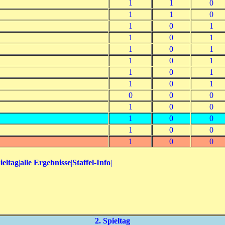
1
1
0
1
1
0
1
0
1
1
0
1
1
0
1
1
0
1
1
0
1
1
0
1
0
0
0
1
0
0
1
0
0
1
0
0
1
0
0
ieltag
|
alle Ergebnisse
|
Staffel-Info
|
2. Spieltag