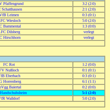
 Pfaffengrund
3:2 (2:0)
 Schatthausen
2:1 (2:0)
VfB Leimen
0:3 (0:1)
.FC Wiesloch
5:0 (2:0)
C Bammental
1:3 (0:0)
.FC Dilsberg
verlegt
C Hirschhorn
verlegt
FC Rot
1:2 (0:0)
FV Nußloch
0:1 (0:1)
fB Eberbach
0:3 (0:1)
G Horrenberg
6:1 (1:1)
pVgg Baiertal
0:2 (0:0)
Handschuhsheim
5:1 (2:0)
VfR Walldorf
5:0 (2:0)