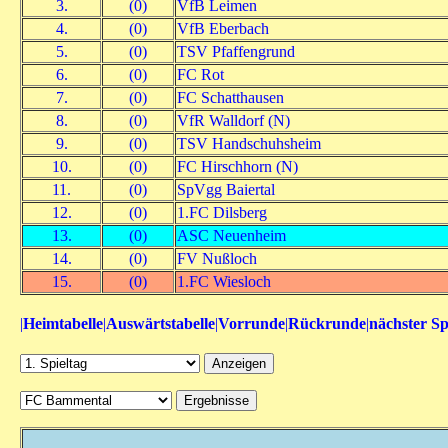
3.
(0)
VfB Leimen
4.
(0)
VfB Eberbach
5.
(0)
TSV Pfaffengrund
6.
(0)
FC Rot
7.
(0)
FC Schatthausen
8.
(0)
VfR Walldorf (N)
9.
(0)
TSV Handschuhsheim
10.
(0)
FC Hirschhorn (N)
11.
(0)
SpVgg Baiertal
12.
(0)
1.FC Dilsberg
13.
(0)
ASC Neuenheim
14.
(0)
FV Nußloch
15.
(0)
1.FC Wiesloch
|
Heimtabelle
|
Auswärtstabelle
|
Vorrunde
|
Rückrunde
|
nächster Sp