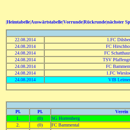
|
Heimtabelle
|
Auswärtstabelle
|
Vorrunde
|
Rückrunde
|
nächster Sp
22.08.2014
1.FC Dilsbe
24.08.2014
FC Hirschho
24.08.2014
FC Schatthau
24.08.2014
TSV Pfaffeng
24.08.2014
FC Bamment
24.08.2014
1.FC Wieslo
24.08.2014
VfB Leime
Pl.
Pl.
Verein
1.
(0)
SG Horrenberg
2.
(0)
FC Bammental