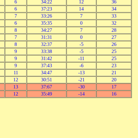
6
34:22
12
36
6
37:23
14
34
7
33:26
7
33
6
35:35
0
32
8
34:27
7
28
7
31:31
0
27
8
32:37
-5
26
9
33:38
-5
25
9
31:42
-11
25
9
37:43
-6
23
11
34:47
-13
21
12
30:51
-21
20
13
37:67
-30
17
12
35:49
-14
16