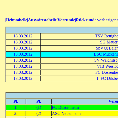
|
Heimtabelle
|
Auswärtstabelle
|
Vorrunde
|
Rückrunde
|
vorheriger 
18.03.2012
TSV Rettigh
18.03.2012
SG Mauer
18.03.2012
SpVgg Baiert
18.03.2012
BSC Mückenl
18.03.2012
SV Waldhilsb
18.03.2012
VfB Wieslo
18.03.2012
FC Dossenhe
18.03.2012
1. FC Dilsbe
Pl.
Pl.
Vere
1.
(1)
FC Dossenheim
2.
(2)
ASC Neuenheim