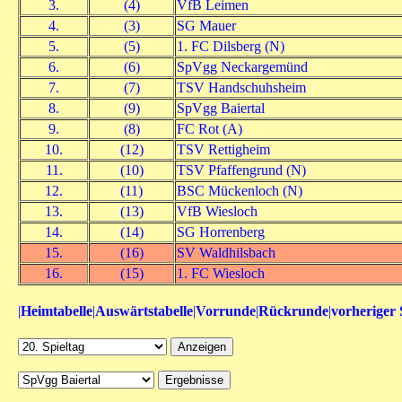
3.
(4)
VfB Leimen
4.
(3)
SG Mauer
5.
(5)
1. FC Dilsberg (N)
6.
(6)
SpVgg Neckargemünd
7.
(7)
TSV Handschuhsheim
8.
(9)
SpVgg Baiertal
9.
(8)
FC Rot (A)
10.
(12)
TSV Rettigheim
11.
(10)
TSV Pfaffengrund (N)
12.
(11)
BSC Mückenloch (N)
13.
(13)
VfB Wiesloch
14.
(14)
SG Horrenberg
15.
(16)
SV Waldhilsbach
16.
(15)
1. FC Wiesloch
|
Heimtabelle
|
Auswärtstabelle
|
Vorrunde
|
Rückrunde
|
vorheriger 