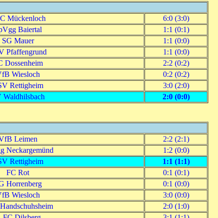
C Mückenloch
6:0 (3:0)
pVgg Baiertal
1:1 (0:1)
SG Mauer
1:1 (0:0)
 Pfaffengrund
1:1 (0:0)
C Dossenheim
2:2 (0:2)
fB Wiesloch
0:2 (0:2)
V Rettigheim
3:0 (2:0)
 Waldhilsbach
2:0 (0:0)
VfB Leimen
2:2 (2:1)
g Neckargemünd
1:2 (0:0)
V Rettigheim
1:1 (1:1)
FC Rot
0:1 (0:1)
G Horrenberg
0:1 (0:0)
fB Wiesloch
3:0 (0:0)
Handschuhsheim
2:0 (1:0)
. FC Dilsberg
3:1 (1:1)