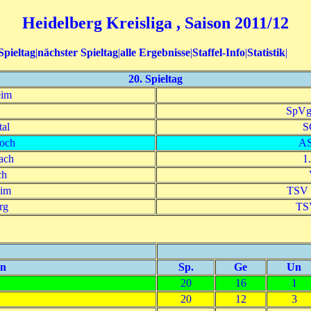
Heidelberg Kreisliga , Saison 2011/12
Spieltag
|
nächster Spieltag
|
alle Ergebnisse
|
Staffel-Info
|
Statistik
|
20. Spieltag
eim
SpVg
al
S
och
AS
ach
1
ch
im
TSV 
rg
TSV
in
Sp.
Ge
Un
20
16
1
20
12
3