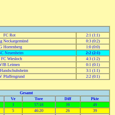
FC Rot
2:1 (1:1)
g Neckargemünd
0:3 (0:2)
G Horrenberg
1:0 (0:0)
C Neuenheim
2:2 (2:1)
. FC Wiesloch
4:3 (1:2)
VfB Leimen
0:1 (0:1)
Handschuhsheim
3:1 (1:1)
 Pfaffengrund
2:2 (0:1)
Gesamt
Ve
Tore
Diff
Pkte
3
57:18
39
49
5
46:20
26
39