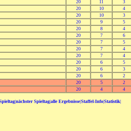
20
11
3
20
10
4
20
10
3
20
9
5
20
8
4
20
7
6
20
7
5
20
7
4
20
7
4
20
6
5
20
6
3
20
6
2
20
5
2
20
4
4
Spieltag
|
nächster Spieltag
|
alle Ergebnisse
|
Staffel-Info
|
Statistik
|