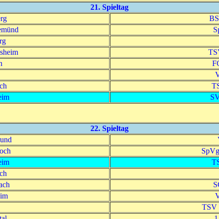
21. Spieltag
rg
BS
emünd
S
rg
sheim
TSV
n
F
V
ch
TS
eim
SV
22. Spieltag
rund
och
SpVg
eim
TS
ch
ach
S
im
V
TSV 
al
1