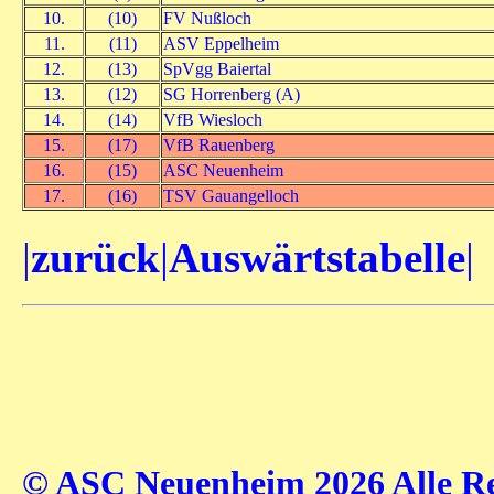
10.
(10)
FV Nußloch
11.
(11)
ASV Eppelheim
12.
(13)
SpVgg Baiertal
13.
(12)
SG Horrenberg (A)
14.
(14)
VfB Wiesloch
15.
(17)
VfB Rauenberg
16.
(15)
ASC Neuenheim
17.
(16)
TSV Gauangelloch
|
zurück
|
Auswärtstabelle
|
© ASC Neuenheim 2026 Alle Rec