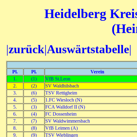
Heidelberg Kreis
(Hei
|
zurück
|
Auswärtstabelle
|
Pl.
Pl.
Verein
1.
(1)
VfB St.Leon
2.
(2)
SV Waldhilsbach
3.
(6)
TSV Rettigheim
4.
(5)
1.FC Wiesloch (N)
5.
(3)
FCA Walldorf II (N)
6.
(4)
FC Dossenheim
7.
(7)
SV Waldwimmersbach
8.
(8)
VfB Leimen (A)
9.
(9)
TSV Wieblingen