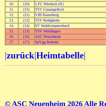
10.
(10)
1.FC Wiesloch (N)
11.
(15)
TSV Gauangelloch
12.
(11)
VfB Rauenberg
13.
(12)
TSV Rettigheim
14.
(14)
SV Waldwimmersbach
15.
(13)
TSV Wieblingen
16.
(16)
ASC Neuenheim
17.
(17)
SpVgg Baiertal
|
zurück
|
Heimtabelle
|
© ASC Neuenheim 2026 Alle Rec