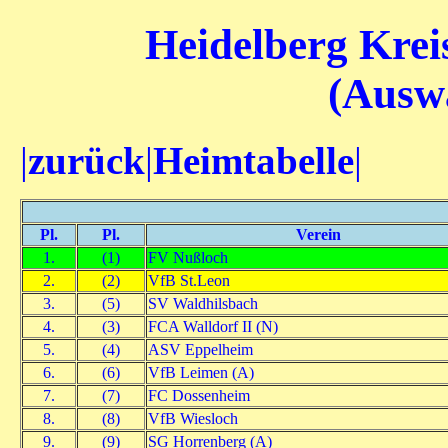
Heidelberg Kreis
(Auswä
|
zurück
|
Heimtabelle
|
Pl.
Pl.
Verein
1.
(1)
FV Nußloch
2.
(2)
VfB St.Leon
3.
(5)
SV Waldhilsbach
4.
(3)
FCA Walldorf II (N)
5.
(4)
ASV Eppelheim
6.
(6)
VfB Leimen (A)
7.
(7)
FC Dossenheim
8.
(8)
VfB Wiesloch
9.
(9)
SG Horrenberg (A)