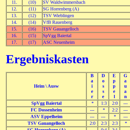
11.
(10)
SV Waldwimmersbach
12.
(11)
SG Horrenberg (A)
13.
(12)
TSV Wieblingen
14.
(14)
VfB Rauenberg
15.
(16)
TSV Gauangelloch
16.
(15)
SpVgg Baiertal
17.
(17)
ASC Neuenheim
Ergebniskasten
B
D
E
G
a
o
p
a
Heim \ Ausw
i
s
p
u
e
s
e
a
r
e
l
n
SpVgg Baiertal
*
1:3
2:0
---
FC Dossenheim
---
*
2:2
---
ASV Eppelheim
---
---
*
---
TSV Gauangelloch
2:0
2:3
2:3
*
SG Horrenberg (A)
---
0:4
3:1
---