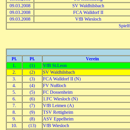
09.03.2008
SV Waldhilsbach
09.03.2008
FCA Walldorf II
09.03.2008
VfB Wiesloch
Spiel
Pl.
Pl.
Verein
1.
(1)
VfB St.Leon
2.
(2)
SV Waldhilsbach
3.
(3)
FCA Walldorf II (N)
4.
(4)
FV Nußloch
5.
(5)
FC Dossenheim
6.
(6)
1.FC Wiesloch (N)
7.
(7)
VfB Leimen (A)
8.
(9)
TSV Rettigheim
9.
(8)
ASV Eppelheim
10.
(13)
VfB Wiesloch