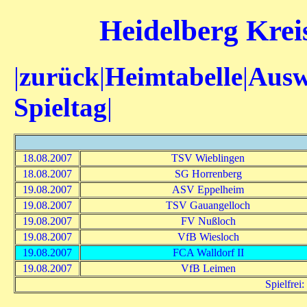
Heidelberg Kreis
|
zurück
|
Heimtabelle
|
Ausw
Spieltag
|
18.08.2007
TSV Wieblingen
18.08.2007
SG Horrenberg
19.08.2007
ASV Eppelheim
19.08.2007
TSV Gauangelloch
19.08.2007
FV Nußloch
19.08.2007
VfB Wiesloch
19.08.2007
FCA Walldorf II
19.08.2007
VfB Leimen
Spielfre