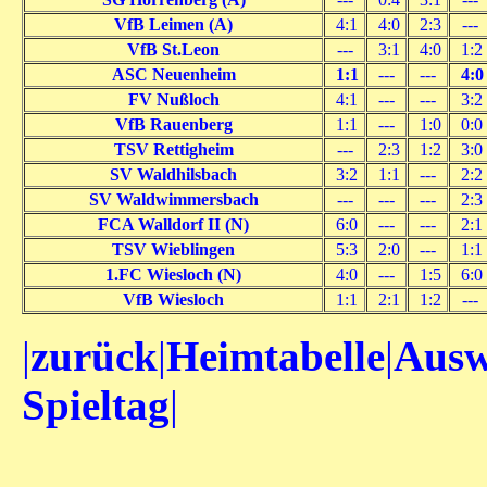
VfB Leimen (A)
4:1
4:0
2:3
---
VfB St.Leon
---
3:1
4:0
1:2
ASC Neuenheim
1:1
---
---
4:0
FV Nußloch
4:1
---
---
3:2
VfB Rauenberg
1:1
---
1:0
0:0
TSV Rettigheim
---
2:3
1:2
3:0
SV Waldhilsbach
3:2
1:1
---
2:2
SV Waldwimmersbach
---
---
---
2:3
FCA Walldorf II (N)
6:0
---
---
2:1
TSV Wieblingen
5:3
2:0
---
1:1
1.FC Wiesloch (N)
4:0
---
1:5
6:0
VfB Wiesloch
1:1
2:1
1:2
---
|
zurück
|
Heimtabelle
|
Ausw
Spieltag
|