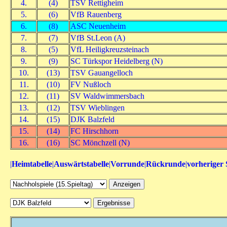
4.
(4)
TSV Rettigheim
5.
(6)
VfB Rauenberg
6.
(8)
ASC Neuenheim
7.
(7)
VfB St.Leon (A)
8.
(5)
VfL Heiligkreuzsteinach
9.
(9)
SC Türkspor Heidelberg (N)
10.
(13)
TSV Gauangelloch
11.
(10)
FV Nußloch
12.
(11)
SV Waldwimmersbach
13.
(12)
TSV Wieblingen
14.
(15)
DJK Balzfeld
15.
(14)
FC Hirschhorn
16.
(16)
SC Mönchzell (N)
|
Heimtabelle
|
Auswärtstabelle
|
Vorrunde
|
Rückrunde
|
vorheriger 