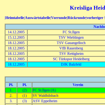
Kreisliga Heid
|
Heimtabelle
|
Auswärtstabelle
|
Vorrunde
|
Rückrunde
|
vorheriger 
Nachhol
14.12.2005
FC St.Ilgen
15.12.2005
TSV Wieblingen
18.12.2005
TSV Gauangelloch
18.12.2005
VfB Rauenberg
18.12.2005
TSV Rettigheim
18.12.2005
SC Türkspor Heidelberg
18.12.2005
DJK Balzfeld
Pl.
Pl.
Verein
1.
(2)
FC St.Ilgen (A)
2.
(1)
SV Waldhilsbach
3.
(3)
ASV Eppelheim