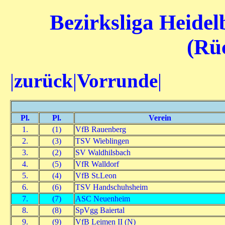
Bezirksliga Heidel
(Rü
|
zurück
|
Vorrunde
|
Pl.
Pl.
Verein
1.
(1)
VfB Rauenberg
2.
(3)
TSV Wieblingen
3.
(2)
SV Waldhilsbach
4.
(5)
VfR Walldorf
5.
(4)
VfB St.Leon
6.
(6)
TSV Handschuhsheim
7.
(7)
ASC Neuenheim
8.
(8)
SpVgg Baiertal
9.
(9)
VfB Leimen II (N)