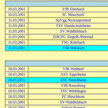
10.03.2001
VfB Eberbach
10.03.2001
SC Mönchzell
11.03.2001
SpVgg Neckargemünd
11.03.2001
TSV Handschuhsheim
11.03.2001
SV Waldhilsbach
11.03.2001
DJK/FC Ziegelh./Peterstal
11.03.2001
TSG Rohrbach
11.03.2001
VfB Wiesloch
18.03.2001
VfR Walldorf
18.03.2001
ASV Eppelheim
18.03.2001
ASC Neuenheim
18.03.2001
VfB Rauenberg
18.03.2001
TSV Wieblingen
18.03.2001
FC Hirschhorn
18.03.2001
SV Waldhilsbach
18.03.2001
SpVgg Baiertal