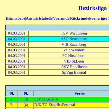
Bezirksliga
|
Heimtabelle
|
Auswärtstabelle
|
Vorrunde
|
Rückrunde
|
vorheriger 
04.03.2001
TSV Wieblingen
04.03.2001
ASC Neuenheim
04.03.2001
VfB Rauenberg
04.03.2001
VfR Walldorf
04.03.2001
FC Hirschhorn
04.03.2001
VfB St.Leon
04.03.2001
ASV Eppelheim
04.03.2001
SpVgg Baiertal
Pl.
Pl.
Verein
1.
(3)
SpVgg Baiertal
2.
(4)
DJK/FC Ziegelh./Peterstal