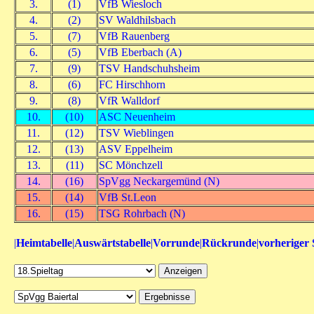
3.
(1)
VfB Wiesloch
4.
(2)
SV Waldhilsbach
5.
(7)
VfB Rauenberg
6.
(5)
VfB Eberbach (A)
7.
(9)
TSV Handschuhsheim
8.
(6)
FC Hirschhorn
9.
(8)
VfR Walldorf
10.
(10)
ASC Neuenheim
11.
(12)
TSV Wieblingen
12.
(13)
ASV Eppelheim
13.
(11)
SC Mönchzell
14.
(16)
SpVgg Neckargemünd (N)
15.
(14)
VfB St.Leon
16.
(15)
TSG Rohrbach (N)
|
Heimtabelle
|
Auswärtstabelle
|
Vorrunde
|
Rückrunde
|
vorheriger 