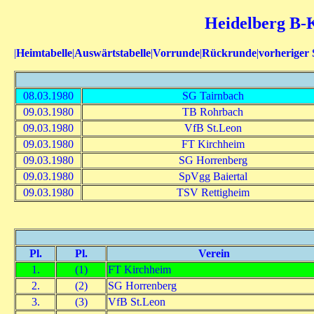
Heidelberg B-Kl
|
Heimtabelle
|
Auswärtstabelle
|
Vorrunde
|
Rückrunde
|
vorheriger 
08.03.1980
SG Tairnbach
09.03.1980
TB Rohrbach
09.03.1980
VfB St.Leon
09.03.1980
FT Kirchheim
09.03.1980
SG Horrenberg
09.03.1980
SpVgg Baiertal
09.03.1980
TSV Rettigheim
Pl.
Pl.
Verein
1.
(1)
FT Kirchheim
2.
(2)
SG Horrenberg
3.
(3)
VfB St.Leon