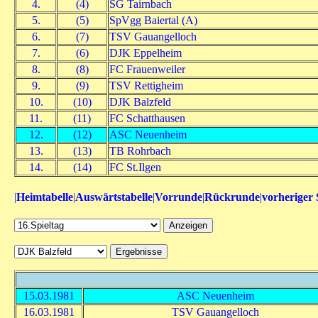
4.
(4)
SG Tairnbach
5.
(5)
SpVgg Baiertal (A)
6.
(7)
TSV Gauangelloch
7.
(6)
DJK Eppelheim
8.
(8)
FC Frauenweiler
9.
(9)
TSV Rettigheim
10.
(10)
DJK Balzfeld
11.
(11)
FC Schatthausen
12.
(12)
ASC Neuenheim
13.
(13)
TB Rohrbach
14.
(14)
FC St.Ilgen
|
Heimtabelle
|
Auswärtstabelle
|
Vorrunde
|
Rückrunde
|
vorheriger 
15.03.1981
ASC Neuenheim
16.03.1981
TSV Gauangelloch