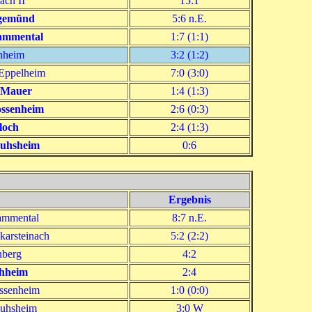
ch II
15:1
gemünd
5:6 n.E.
ammental
1:7 (1:1)
nheim
3:2 (1:2)
Eppelheim
7:0 (3:0)
 Mauer
1:4 (1:3)
ossenheim
2:6 (0:3)
loch
2:4 (1:3)
uhsheim
0:6
Ergebnis
ammental
8:7 n.E.
arsteinach
5:2 (2:2)
berg
4:2
hheim
2:4
ossenheim
1:0 (0:0)
uhsheim
3:0 W