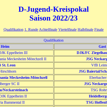
D-Jugend-Kreispokal
Saison 2022/23
Qualifikation
1. Runde
Achtelfinale
Viertelfinale
Halbfinale
Finale
Qualifikation
Heim
Gast
JK Eppelheim III
DJK/FC Ziegelhaus
nia Meckesheim Mönchzell II
JSG Neckar
 St. Leon
VfB Leime
Hirschhorn
JSG Baiertal/Sch
ania Meckesheim-Mönchzell
Eberbacher
lberger SC II
JSG Neckarg
u/Neckarsteinach
TSG Rohr
JK Eppelheim II
Heidelberg
ia Bammental II
TSG Hoffen