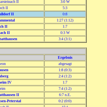
rsteinach II
3:0 W
ch II
5:3
lldorf II
0:8
ammental
1:27 (1:12)
h II
1:7
ach II
0:3 W
hatthausen
3:4 (3:1)
Ergebnis
Leon
abgesagt
ausen
1:8 (0:3)
nberg
2:4 (1:2)
heim IV
1:7
eim
7:4 (1:2)
atthausen II
6:7 n.E.
en-Peterstal
0:2 (0:0)