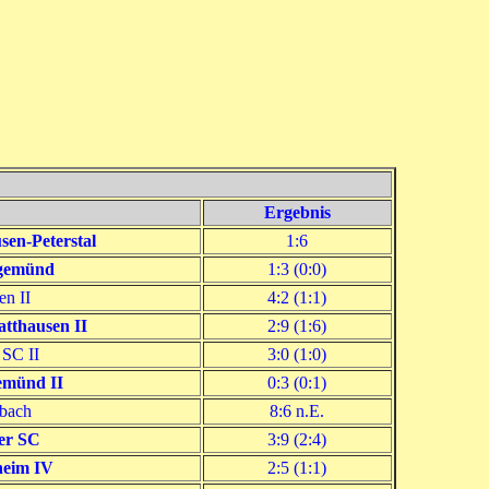
Ergebnis
en-Peterstal
1:6
gemünd
1:3 (0:0)
n II
4:2 (1:1)
atthausen II
2:9 (1:6)
 SC II
3:0 (1:0)
emünd II
0:3 (0:1)
bach
8:6 n.E.
er SC
3:9 (2:4)
heim IV
2:5 (1:1)