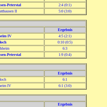
en-Peterstal
2:4 (0:1)
tthausen II
5:0 (3:0)
Ergebnis
heim IV
4:5 (2:1)
loch
0:10 (0:5)
hheim
6:3
en-Peterstal
1:9 (0:4)
Ergebnis
loch
6:1
eim IV
6:1 (3:0)
Ergebnis