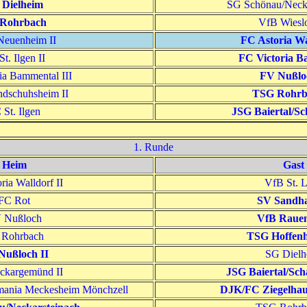
 Dielheim
SG Schönau/Necka
Rohrbach
VfB Wieslo
euenheim II
FC Astoria Wa
t. Ilgen II
FC Victoria B
ia Bammental III
FV Nußloc
dschuhsheim II
TSG Rohrb
 St. Ilgen
JSG Baiertal/Sc
1. Runde
Heim
Gast
ria Walldorf II
VfB St. 
FC Rot
SV Sandh
 Nußloch
VfB Raue
 Rohrbach
TSG Hoffen
Nußloch II
SG Dielh
ckargemünd II
JSG Baiertal/Sch
ania Meckesheim Mönchzell
DJK/FC Ziegelhaus