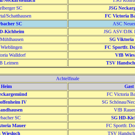
u/Neckarsteinach
TSG Rohrba
elberger SC
JSG Neckar
tal/Schatthausen
FC Victoria B
rbacher SC
ASC Neue
D-Kichheim
JSG ASV/DJK 
 Mühlhausen
SG Viktoria
Wieblingen
FC Sportfr. D
oria Walldorf
VfB Wies
B Leimen
TSV Handsch
Achtelfinale
Heim
Gast
eckargemünd
FC Victoria B
offenheim IV
SG Schönau/Neck
andhausen
VfB Rauen
rbacher SC
SG HD-Kic
ktoria Mauer
FC Sportfr. D
 Wiesloch
TSV Handsch