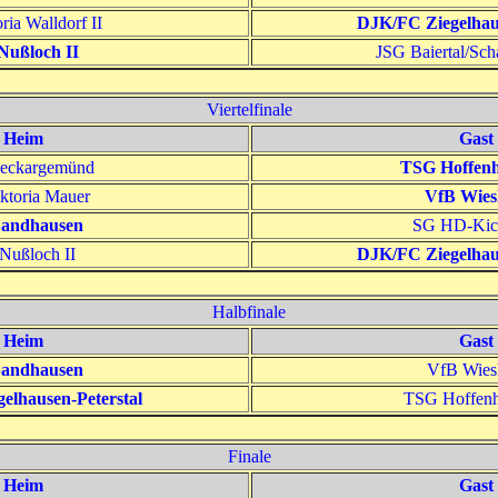
ria Walldorf II
DJK/FC Ziegelhaus
Nußloch II
JSG Baiertal/Scha
Viertelfinale
Heim
Gast
eckargemünd
TSG Hoffen
ktoria Mauer
VfB Wies
andhausen
SG HD-Kic
Nußloch II
DJK/FC Ziegelhaus
Halbfinale
Heim
Gast
andhausen
VfB Wies
elhausen-Peterstal
TSG Hoffenh
Finale
Heim
Gast