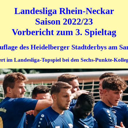
Landesliga Rhein-Neckar
Saison 2022/23
Vorbericht zum 3. Spieltag
uflage des Heidelberger Stadtderbys am Sa
rt im Landesliga-Topspiel bei den Sechs-Punkte-Koll