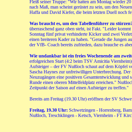
Fleiß seiner Truppe: "Wir hatten am Montag wieder 20 
nach Maß, man scheint gerüstet zu sein, um den Neuen
Haffa und David Kiefer, die beim letzten Duell noch fe
Was braucht es, um den Tabellenführer zu stürzen
überraschend ganz oben steht, ist Fakt. "Leider kommt
Sonntag fünf privat verhinderte Kicker und zwei Verlet
einen breiteren Kader zu haben. "Gerade die Jungen au
der VfB- Coach bereits zufrieden, dazu brauche es aber
Wie undankbar ist ein freies Wochenende am zweit
erfolgreichen Start (4:2 beim TSV Amicitia Viernheim
Aufsteiger – der FV Nußloch schaut auf dem Köpfel vo
Sascha Haynes zur unfreiwilligen Unterbrechung. Der 
Neuzugängen eine positiven Gesamtentwicklung und sagt:
Runde einen oberen Mittelfeldplatz erreichen." Nußloc
Zeitpunkt der Saison auf einen Aufsteiger zu treffen."
Bereits am Freitag (19.30 Uhr) eröffnen der SV Sch
Freitag, 19.30 Uhr:
Schwetzingen - Horrenberg, Bam
Nußloch, Treschklingen - Ketsch, Viernheim - FT Kir