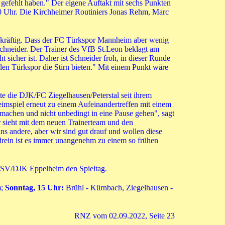
 gefehlt haben." Der eigene Auftakt mit sechs Punkten
30 Uhr. Die Kirchheimer Routiniers Jonas Rehm, Marc
agekräftig. Dass der FC Türkspor Mannheim aber wenig
Schneider. Der Trainer des VfB St.Leon beklagt am
sicher ist. Daher ist Schneider froh, in dieser Runde
len Türkspor die Stirn bieten." Mit einem Punkt wäre
e die DJK/FC Ziegelhausen/Peterstal seit ihrem
imspiel erneut zu einem Aufeinandertreffen mit einem
machen und nicht unbedingt in eine Pause gehen", sagt
r sieht mit dem neuen Trainerteam und den
ns andere, aber wir sind gut drauf und wollen diese
ndrein ist es immer unangenehm zu einem so frühen
ASV/DJK Eppelheim den Spieltag.
m;
Sonntag, 15 Uhr:
Brühl - Kürnbach, Ziegelhausen -
RNZ vom 02.09.2022, Seite 23