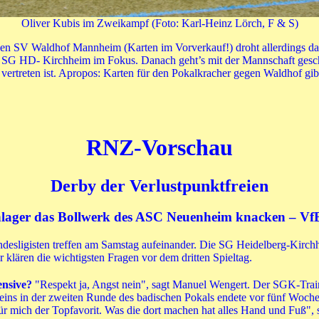
Oliver Kubis im Zweikampf (Foto: Karl-Heinz Lörch, F & S)
den SV Waldhof Mannheim (Karten im Vorverkauf!) droht allerdings das
der SG HD- Kirchheim im Fokus. Danach geht’s mit der Mannschaft ges
 vertreten ist. Apropos: Karten für den Pokalkracher gegen Waldhof 
RNZ-Vorschau
Derby der Verlustpunktfreien
hlager das Bollwerk des ASC Neuenheim knacken – VfB
Landesligisten treffen am Samstag aufeinander. Die SG Heidelberg-Ki
lären die wichtigsten Fragen vor dem dritten Spieltag.
ensive?
"Respekt ja, Angst nein", sagt Manuel Wengert. Der SGK-Trainer
ins in der zweiten Runde des badischen Pokals endete vor fünf Woche
r mich der Topfavorit. Was die dort machen hat alles Hand und Fuß", s