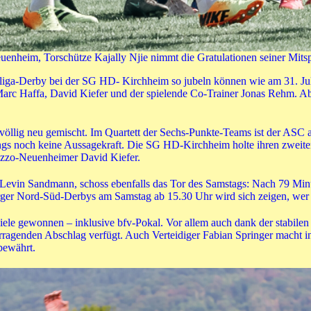
heim, Torschütze Kajally Njie nimmt die Gratulationen seiner Mitsp
ga-Derby bei der SG HD- Kirchheim so jubeln können wie am 31. Jul
rc Haffa, David Kiefer und der spielende Co-Trainer Jonas Rehm. Ab
 völlig neu gemischt. Im Quartett der Sechs-Punkte-Teams ist der ASC a
dings noch keine Aussagekraft. Die SG HD-Kirchheim holte ihren zweite
mezzo-Neuenheimer David Kiefer.
 Levin Sandmann, schoss ebenfalls das Tor des Samstags: Nach 79 Min
rger Nord-Süd-Derbys am Samstag ab 15.30 Uhr wird sich zeigen, wer 
iele gewonnen – inklusive bfv-Pokal. Vor allem auch dank der stabile
agenden Abschlag verfügt. Auch Verteidiger Fabian Springer macht in
 bewährt.