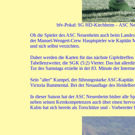
bfv-Pokal: SG HD-Kirchheim – ASC Neuen
Ob die Spieler des ASC Neuenheim auch beim Landesli
der Manuel-Wengert-Crew Hauptspieler wie Kapitän Ma
und sich selbst verzichten.
Daher werden die Karten für das nächste Gipfeltreffen
Tabellenzweiter, die SGK (5:2) Vierter. Das hat aller
Tor des Samstags erzielte in der 83. Minute der Inter
Sein "alter” Kumpel, der führungsstarke ASC-Kapitän
Victoria Bammental. Bei der Neuauflage des Heidelbe
In dieser Saison hat der ASC Neuenheim bisher alle Sp
neben seinen Kernkompetenzen auch über einen hervorr
Kubis hat sich bereits als Torschütze und - Vorbereiter