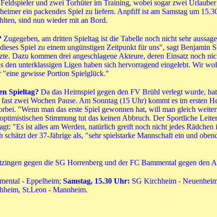
Feldspieler und zwei Torhüter im Training, wobei sogar zwei Urlauber
heimer ein packendes Spiel zu liefern. Anpfiff ist am Samstag um 15.
hlten, sind nun wieder mit an Bord.
?
Zugegeben, am dritten Spieltag ist die Tabelle noch nicht sehr auss
 dieses Spiel zu einem ungünstigen Zeitpunkt für uns", sagt Benjamin 
zte. Dazu kommen drei angeschlagene Akteure, deren Einsatz noch nicht 
s den unterklassigen Ligen haben sich hervorragend eingelebt. Wir wol
 "eine gewisse Portion Spielglück."
en Spieltag?
Da das Heimspiel gegen den FV Brühl verlegt wurde, hatt
) fast zwei Wochen Pause. Am Sonntag (15 Uhr) kommt es im ersten He
rbei. "Wenn man das erste Spiel gewonnen hat, will man gleich weiter
optimistischen Stimmung tut das keinen Abbruch. Der Sportliche Leite
 "Es ist alles am Werden, natürlich greift noch nicht jedes Rädchen i
h schätzt der 37-Jährige als, "sehr spielstarke Mannschaft ein und obe
wetzingen gegen die SG Horrenberg und der FC Bammental gegen den 
mental - Eppelheim;
Samstag, 15.30 Uhr:
SG Kirchheim - Neuenhei
chheim, St.Leon - Mannheim.