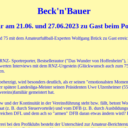
Beck'n'Bauer
 am 21.06. und 27.06.2023 zu Gast beim P
75 mit dem Amateurfußball-Experten Wolfgang Brück zu Gast erreichte 
RNZ- Sportreporter, Bestsellerautor ("Das Wunder von Hoffenheim"), B
nswerten Interviews mit dem RNZ-Urgestein (Glückwunsch auch zum 75. 
en.
erzigt, wird besonders deutlich, als er seinen "emotionalsten Moment" 
er spätere Landesliga-Meister seinen Präsidenten Uwe Ulzenheimer (55)
ereins)familiär gemeistert hat.
d der Kontinuität in der Vereinsführung steht bzw. fällt, betont Wol
 (z. B. durch Steuervorteile) und vom DFB (z. B. durch Ausbildungsv
r reichen DFL und dem ach so "armen" DFB daran etwas ändern wird?
bei den Profiklubs besteht der Unterschied zur Amateur-Berichterstat