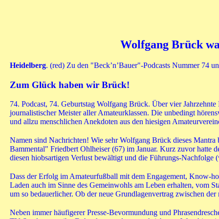
Wolfgang Brück war
Heidelberg
. (red) Zu den "Beck’n’Bauer"-Podcasts Nummer 74 und 
Zum Glück haben wir Brück!
74. Podcast, 74. Geburtstag Wolfgang Brück. Über vier Jahrzehnte 
journalistischer Meister aller Amateurklassen. Die unbedingt höre
und allzu menschlichen Anekdoten aus den hiesigen Amateurverein
Namen sind Nachrichten! Wie sehr Wolfgang Brück dieses Mantra beh
Bammental" Friedbert Ohlheiser (67) im Januar. Kurz zuvor hatte d
diesen hiobsartigen Verlust bewältigt und die Führungs-Nachfolge (v
Dass der Erfolg im Amateurfußball mit dem Engagement, Know-how un
Laden auch im Sinne des Gemeinwohls am Leben erhalten, vom Staat
um so bedauerlicher. Ob der neue Grundlagenvertrag zwischen de
Neben immer häufigerer Presse-Bevormundung und Phrasendrescherei 