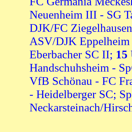
FC Germania Meckes
Neuenheim III - SG T
DJK/FC Ziegelhausen-
ASV/DJK Eppelheim II
Eberbacher SC II;
15
Handschuhsheim - SpG
VfB Schönau - FC Fr
- Heidelberger SC; S
Neckarsteinach/Hirschh