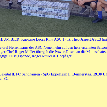
BIER, Kapitäne Lucas Ring ASC 1 (li), Theo Jaspert ASC3 (mi) 
ie drei Herrenteams des ASC Neuenheim auf den heiß ersehnten Saison
hef Roger Müller übergab die Power-Dosen an die Mannschaftskapi
ügige Flüssigspende, Roger Müller & HofjÄger!
aiertal II, FC Sandhausen - SpG Eppelheim II;
Donnerstag, 19.30 U
ger SC.