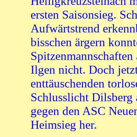
Heiligkreuzsteinach m
ersten Saisonsieg. Sc
Aufwärtstrend erkennb
bisschen ärgern konnt
Spitzenmannschaften 
Ilgen nicht. Doch jetz
enttäuschenden torlo
Schlusslicht Dilsber
gegen den ASC Neuenh
Heimsieg her.