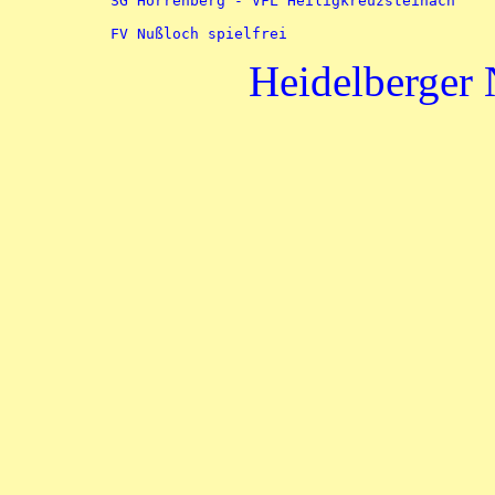

SG Horrenberg - VFL Heiligkreuzsteinach

Heidelberger 