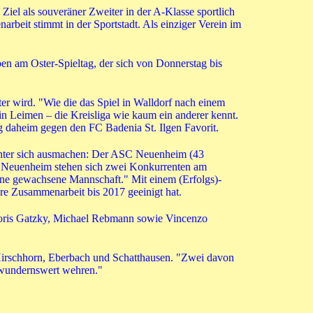
Ziel als souveräner Zweiter in der A-Klasse sportlich
beit stimmt in der Sportstadt. Als einziger Verein im
ben am Oster-Spieltag, der sich von Donnerstag bis
ter wird. "Wie die das Spiel in Walldorf nach einem
in Leimen – die Kreisliga wie kaum ein anderer kennt.
tag daheim gegen den FC Badenia St. Ilgen Favorit.
z unter sich ausmachen: Der ASC Neuenheim (43
nd Neuenheim stehen sich zwei Konkurrenten am
 eine gewachsene Mannschaft." Mit einem (Erfolgs)-
ere Zusammenarbeit bis 2017 geeinigt hat.
Boris Gatzky, Michael Rebmann sowie Vincenzo
 Hirschhorn, Eberbach und Schatthausen. "Zwei davon
bewundernswert wehren."