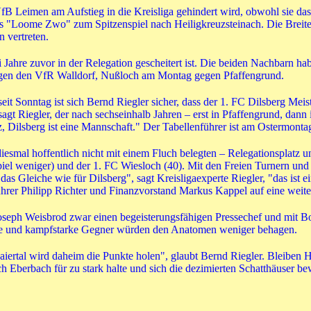
B Leimen am Aufstieg in die Kreisliga gehindert wird, obwohl sie das 
"Loome Zwo" zum Spitzenspiel nach Heiligkreuzsteinach. Die Breitenar
n vertreten.
Jahre zuvor in der Relegation gescheitert ist. Die beiden Nachbarn ha
egen den VfR Walldorf, Nußloch am Montag gegen Pfaffengrund.
it Sonntag ist sich Bernd Riegler sicher, dass der 1. FC Dilsberg Meis
gt Riegler, der nach sechseinhalb Jahren – erst in Pfaffengrund, dann 
itz, Dilsberg ist eine Mannschaft." Der Tabellenführer ist am Ostermon
 diesmal hoffentlich nicht mit einem Fluch belegten – Relegationsplat
Spiel weniger) und der 1. FC Wiesloch (40). Mit den Freien Turnern u
as Gleiche wie für Dilsberg", sagt Kreisligaexperte Riegler, "das ist
führer Philipp Richter und Finanzvorstand Markus Kappel auf eine weit
oseph Weisbrod zwar einen begeisterungsfähigen Pressechef und mit 
ätze und kampfstarke Gegner würden den Anatomen weniger behagen.
aiertal wird daheim die Punkte holen", glaubt Bernd Riegler. Bleiben
ich Eberbach für zu stark halte und sich die dezimierten Schatthäuser 