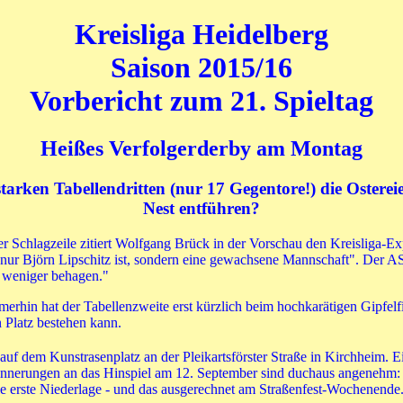
Kreisliga Heidelberg
Saison 2015/16
Vorbericht zum 21. Spieltag
Heißes Verfolgerderby am Montag
ken Tabellendritten (nur 17 Gegentore!) die Ostereie
Nest entführen?
er Schlagzeile zitiert Wolfgang Brück in der Vorschau den Kreisliga-E
cht nur Björn Lipschitz ist, sondern eine gewachsene Mannschaft". Der 
 weniger behagen."
hin hat der Tabellenzweite erst kürzlich beim hochkarätigen Gipfelfi
 Platz bestehen kann.
 auf dem Kunstrasenplatz an der Pleikartsförster Straße in Kirchheim.
innerungen an das Hinspiel am 12. September sind duchaus angenehm:
die erste Niederlage - und das ausgerechnet am Straßenfest-Wochenende