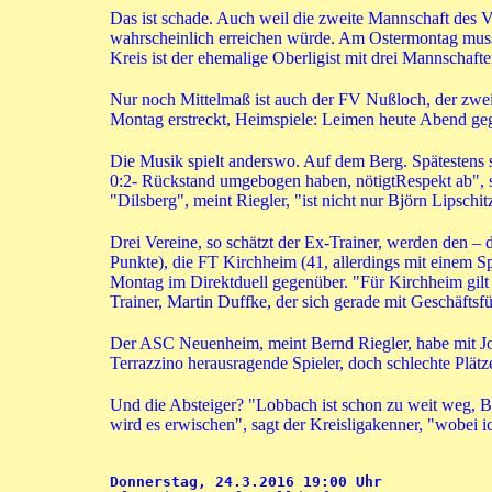
Das ist schade. Auch weil die zweite Mannschaft des Vf
wahrscheinlich erreichen würde. Am Ostermontag muss 
Kreis ist der ehemalige Oberligist mit drei Mannschafte
Nur noch Mittelmaß ist auch der FV Nußloch, der zwei 
Montag erstreckt, Heimspiele: Leimen heute Abend g
Die Musik spielt anderswo. Auf dem Berg. Spätestens se
0:2- Rückstand umgebogen haben, nötigtRespekt ab", sa
"Dilsberg", meint Riegler, "ist nicht nur Björn Lipsch
Drei Vereine, so schätzt der Ex-Trainer, werden den –
Punkte), die FT Kirchheim (41, allerdings mit einem 
Montag im Direktduell gegenüber. "Für Kirchheim gilt d
Trainer, Martin Duffke, der sich gerade mit Geschäfts
Der ASC Neuenheim, meint Bernd Riegler, habe mit J
Terrazzino herausragende Spieler, doch schlechte Pl
Und die Absteiger? "Lobbach ist schon zu weit weg, B
wird es erwischen", sagt der Kreisligakenner, "wobei 
Donnerstag, 24.3.2016 19:00 Uhr