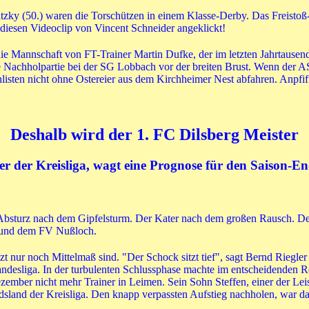
s Gatzky (50.) waren die Torschützen in einem Klasse-Derby. Das Freis
diesen Videoclip von Vincent Schneider angeklickt!
e Mannschaft von FT-Trainer Martin Dufke, der im letzten Jahrtausend
ie Nachholpartie bei der SG Lobbach vor der breiten Brust. Wenn der 
ehlisten nicht ohne Ostereier aus dem Kirchheimer Nest abfahren. Anpfif
Deshalb wird der 1. FC Dilsberg Meister
er der Kreisliga, wagt eine Prognose für den Saison-E
r Absturz nach dem Gipfelsturm. Der Kater nach dem großen Rausch. De
 und dem FV Nußloch.
tzt nur noch Mittelmaß sind. "Der Schock sitzt tief", sagt Bernd Riegler
desliga. In der turbulenten Schlussphase machte im entscheidenden Re
zember nicht mehr Trainer in Leimen. Sein Sohn Steffen, einer der Leis
dsland der Kreisliga. Den knapp verpassten Aufstieg nachholen, war das