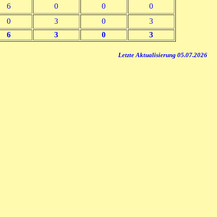
6
0
0
0
0
3
0
3
6
3
0
3
Letzte Aktualisierung 05.07.2026