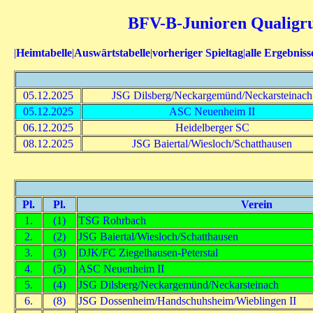
BFV-B-Junioren Qualigrup
|
Heimtabelle
|
Auswärtstabelle
|
vorheriger Spieltag
|
alle Ergebniss
05.12.2025
JSG Dilsberg/Neckargemünd/Neckarsteinach
05.12.2025
ASC Neuenheim II
06.12.2025
Heidelberger SC
08.12.2025
JSG Baiertal/Wiesloch/Schatthausen
Pl.
Pl.
Verein
1.
(1)
TSG Rohrbach
2.
(2)
JSG Baiertal/Wiesloch/Schatthausen
3.
(3)
DJK/FC Ziegelhausen-Peterstal
4.
(5)
ASC Neuenheim II
5.
(4)
JSG Dilsberg/Neckargemünd/Neckarsteinach
6.
(8)
JSG Dossenheim/Handschuhsheim/Wieblingen II