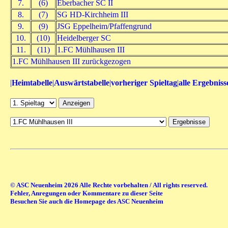
7.
(6)
Eberbacher SC II
8.
(7)
SG HD-Kirchheim III
9.
(9)
JSG Eppelheim/Pfaffengrund
10.
(10)
Heidelberger SC
11.
(11)
1.FC Mühlhausen III
1.FC Mühlhausen III zurückgezogen
|
Heimtabelle
|
Auswärtstabelle
|
vorheriger Spieltag
|
alle Ergebniss
© ASC Neuenheim 2026 Alle Rechte vorbehalten / All rights reserved.
Fehler, Anregungen oder Kommentare zu dieser Seite
Besuchen Sie auch die Homepage des ASC Neuenheim