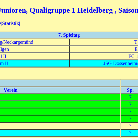
unioren, Qualigruppe 1 Heidelberg , Saison
e
|
Statistik
|
7. Spieltag
erg/Neckargemünd
T
Ilgen
E
 II
FC 1
m II
JSG Dossenheim/
Verein
Sp.
7
7
7
7
7
7