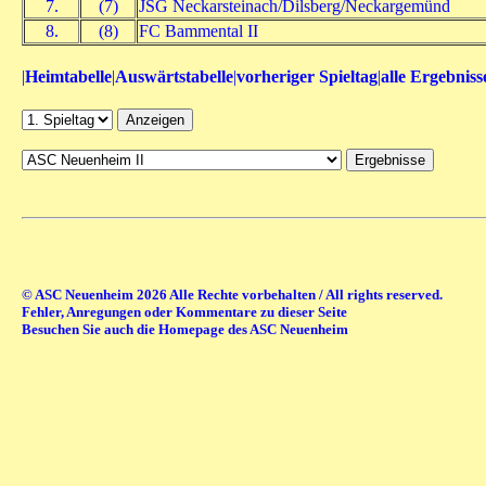
7.
(7)
JSG Neckarsteinach/Dilsberg/Neckargemünd
8.
(8)
FC Bammental II
|
Heimtabelle
|
Auswärtstabelle
|
vorheriger Spieltag
|
alle Ergebniss
© ASC Neuenheim 2026 Alle Rechte vorbehalten / All rights reserved.
Fehler, Anregungen oder Kommentare zu dieser Seite
Besuchen Sie auch die Homepage des ASC Neuenheim