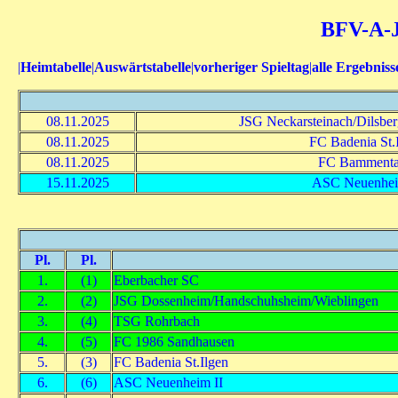
BFV-A-J
|
Heimtabelle
|
Auswärtstabelle
|
vorheriger Spieltag
|
alle Ergebniss
08.11.2025
JSG Neckarsteinach/Dilsb
08.11.2025
FC Badenia St.
08.11.2025
FC Bammental
15.11.2025
ASC Neuenhei
Pl.
Pl.
1.
(1)
Eberbacher SC
2.
(2)
JSG Dossenheim/Handschuhsheim/Wieblingen
3.
(4)
TSG Rohrbach
4.
(5)
FC 1986 Sandhausen
5.
(3)
FC Badenia St.Ilgen
6.
(6)
ASC Neuenheim II