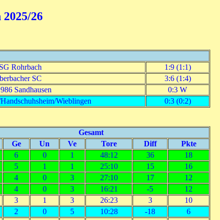
 2025/26
SG Rohrbach
1:9 (1:1)
berbacher SC
3:6 (1:4)
986 Sandhausen
0:3 W
Handschuhsheim/Wieblingen
0:3 (0:2)
Gesamt
Ge
Un
Ve
Tore
Diff
Pkte
6
0
1
48:12
36
18
5
1
1
25:10
15
16
4
0
3
27:10
17
12
4
0
3
16:21
-5
12
3
1
3
26:23
3
10
2
0
5
10:28
-18
6