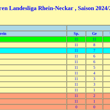
en Landesliga Rhein-Neckar , Saison 2024/
rein
Sp.
Ge
11
11
11
8
11
7
11
6
11
6
11
5
11
4
11
3
11
3
11
1
11
2
11
1
0
0