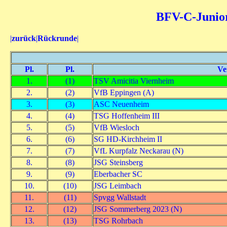
BFV-C-Junior
|
zurück
|
Rückrunde
|
Pl.
Pl.
Ve
1.
(1)
TSV Amicitia Viernheim
2.
(2)
VfB Eppingen (A)
3.
(3)
ASC Neuenheim
4.
(4)
TSG Hoffenheim III
5.
(5)
VfB Wiesloch
6.
(6)
SG HD-Kirchheim II
7.
(7)
VfL Kurpfalz Neckarau (N)
8.
(8)
JSG Steinsberg
9.
(9)
Eberbacher SC
10.
(10)
JSG Leimbach
11.
(11)
Spvgg Wallstadt
12.
(12)
JSG Sommerberg 2023 (N)
13.
(13)
TSG Rohrbach