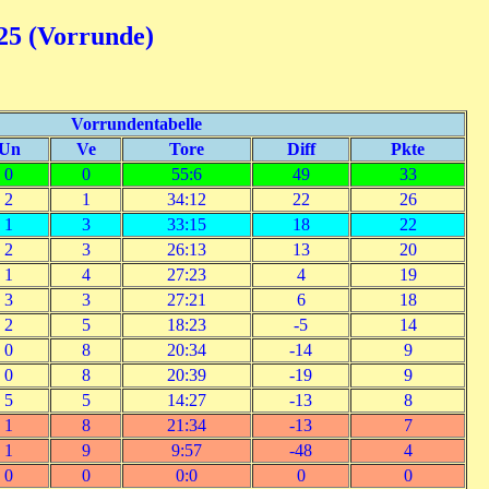
25 (Vorrunde)
Vorrundentabelle
Un
Ve
Tore
Diff
Pkte
0
0
55:6
49
33
2
1
34:12
22
26
1
3
33:15
18
22
2
3
26:13
13
20
1
4
27:23
4
19
3
3
27:21
6
18
2
5
18:23
-5
14
0
8
20:34
-14
9
0
8
20:39
-19
9
5
5
14:27
-13
8
1
8
21:34
-13
7
1
9
9:57
-48
4
0
0
0:0
0
0