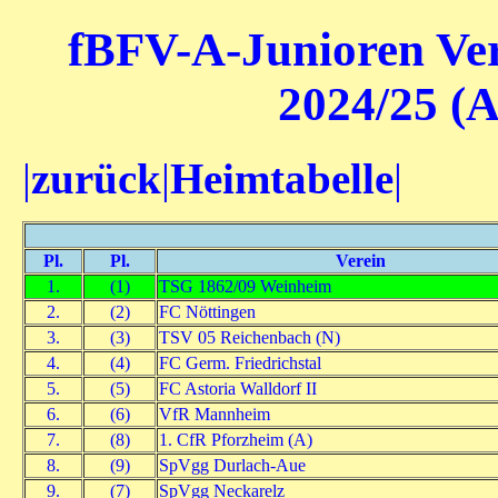
fBFV-A-Junioren Ver
2024/25 (A
|
zurück
|
Heimtabelle
|
Pl.
Pl.
Verein
1.
(1)
TSG 1862/09 Weinheim
2.
(2)
FC Nöttingen
3.
(3)
TSV 05 Reichenbach (N)
4.
(4)
FC Germ. Friedrichstal
5.
(5)
FC Astoria Walldorf II
6.
(6)
VfR Mannheim
7.
(8)
1. CfR Pforzheim (A)
8.
(9)
SpVgg Durlach-Aue
9.
(7)
SpVgg Neckarelz