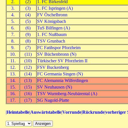
2.
(2)
1. FC Birkenfeld
3.
(3)
1. FC Ispringen (A)
4.
(4)
FV Öschelbronn
5.
(5)
SV Königsbach
6.
(6)
TuS Bilfingen (A)
7.
(9)
1. FC Nußbaum
8.
(8)
TSV Grunbach
9.
(7)
FC Fatihspor Pforzheim
10.
(11)
SV Büchenbronn (N)
11.
(10)
Türkischer SV Pforzheim II
12.
(12)
FSV Buckenberg
13.
(14)
FC Germania Singen (N)
14.
(13)
FC Alemannia Wilferdingen
15.
(15)
SV Neuhausen (N)
16.
(16)
TSV Wurmberg-Neubärental (A)
17.
(17)
SG Nagold-Platte
|
Heimtabelle
|
Auswärtstabelle
|
Vorrunde
|
Rückrunde
|
vorheriger 