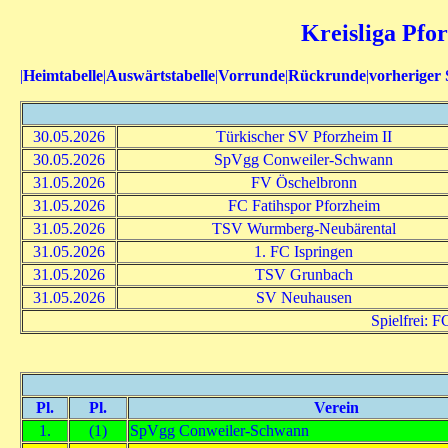
Kreisliga Pfor
|
Heimtabelle
|
Auswärtstabelle
|
Vorrunde
|
Rückrunde
|
vorheriger 
30.05.2026
Türkischer SV Pforzheim II
30.05.2026
SpVgg Conweiler-Schwann
31.05.2026
FV Öschelbronn
31.05.2026
FC Fatihspor Pforzheim
31.05.2026
TSV Wurmberg-Neubärental
31.05.2026
1. FC Ispringen
31.05.2026
TSV Grunbach
31.05.2026
SV Neuhausen
Spielfrei: 
Pl.
Pl.
Verein
1.
(1)
SpVgg Conweiler-Schwann