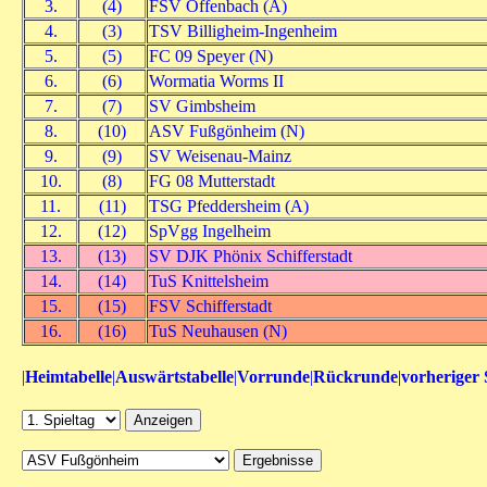
3.
(4)
FSV Offenbach (A)
4.
(3)
TSV Billigheim-Ingenheim
5.
(5)
FC 09 Speyer (N)
6.
(6)
Wormatia Worms II
7.
(7)
SV Gimbsheim
8.
(10)
ASV Fußgönheim (N)
9.
(9)
SV Weisenau-Mainz
10.
(8)
FG 08 Mutterstadt
11.
(11)
TSG Pfeddersheim (A)
12.
(12)
SpVgg Ingelheim
13.
(13)
SV DJK Phönix Schifferstadt
14.
(14)
TuS Knittelsheim
15.
(15)
FSV Schifferstadt
16.
(16)
TuS Neuhausen (N)
|
Heimtabelle
|
Auswärtstabelle
|
Vorrunde
|
Rückrunde
|
vorheriger 