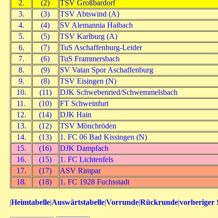
2.
(2)
TSV Großbardorf
3.
(3)
TSV Abtswind (A)
4.
(4)
SV Alemannia Haibach
5.
(5)
TSV Karlburg (A)
6.
(7)
TuS Aschaffenburg-Leider
7.
(6)
TuS Frammersbach
8.
(9)
SV Vatan Spor Aschaffenburg
9.
(8)
TSV Eisingen (N)
10.
(11)
DJK Schwebenried/Schwemmelsbach
11.
(10)
FT Schweinfurt
12.
(14)
DJK Hain
13.
(12)
TSV Mönchröden
14.
(13)
1. FC 06 Bad Kissingen (N)
15.
(16)
DJK Dampfach
16.
(15)
1. FC Lichtenfels
17.
(17)
ASV Rimpar
18.
(18)
1. FC 1928 Fuchsstadt
|
Heimtabelle
|
Auswärtstabelle
|
Vorrunde
|
Rückrunde
|
vorheriger 