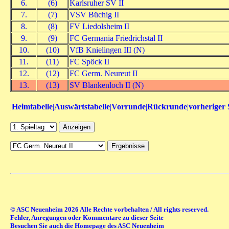
6.
(6)
Karlsruher SV II
7.
(7)
VSV Büchig II
8.
(8)
FV Liedolsheim II
9.
(9)
FC Germania Friedrichstal II
10.
(10)
VfB Knielingen III (N)
11.
(11)
FC Spöck II
12.
(12)
FC Germ. Neureut II
13.
(13)
SV Blankenloch II (N)
|
Heimtabelle
|
Auswärtstabelle
|
Vorrunde
|
Rückrunde
|
vorheriger 
© ASC Neuenheim 2026 Alle Rechte vorbehalten / All rights reserved.
Fehler, Anregungen oder Kommentare zu dieser Seite
Besuchen Sie auch die Homepage des ASC Neuenheim