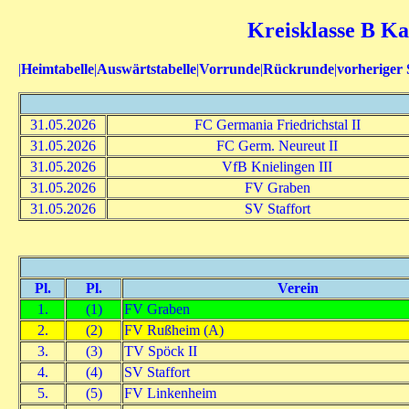
Kreisklasse B Ka
|
Heimtabelle
|
Auswärtstabelle
|
Vorrunde
|
Rückrunde
|
vorheriger 
31.05.2026
FC Germania Friedrichstal II
31.05.2026
FC Germ. Neureut II
31.05.2026
VfB Knielingen III
31.05.2026
FV Graben
31.05.2026
SV Staffort
Pl.
Pl.
Verein
1.
(1)
FV Graben
2.
(2)
FV Rußheim (A)
3.
(3)
TV Spöck II
4.
(4)
SV Staffort
5.
(5)
FV Linkenheim