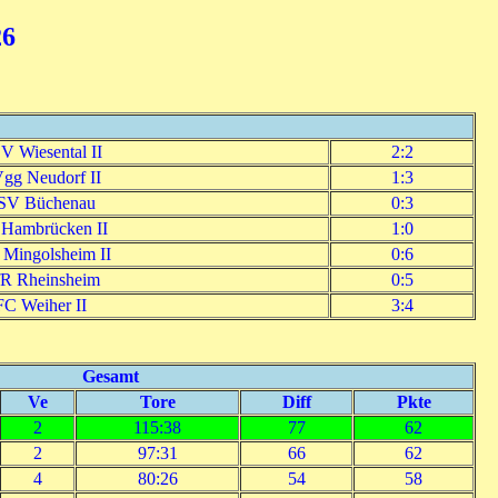
26
V Wiesental II
2:2
gg Neudorf II
1:3
SV Büchenau
0:3
Hambrücken II
1:0
 Mingolsheim II
0:6
R Rheinsheim
0:5
FC Weiher II
3:4
Gesamt
Ve
Tore
Diff
Pkte
2
115:38
77
62
2
97:31
66
62
4
80:26
54
58