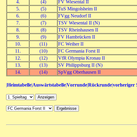
4.
(4)
FV Wiesental II
5.
(5)
TuS Mingolsheim II
6.
(6)
FVgg Neudorf II
7.
(7)
TSV Wiesental II (N)
8.
(8)
TSV Rheinhausen II
9.
(9)
FV Hambrücken II
10.
(11)
FC Weiher II
11.
(10)
FC Germania Forst II
12.
(12)
VfR Olympia Kronau II
13.
(13)
SV Philippsburg II (N)
14.
(14)
SpVgg Oberhausen II
|
Heimtabelle
|
Auswärtstabelle
|
Vorrunde
|
Rückrunde
|
vorheriger 