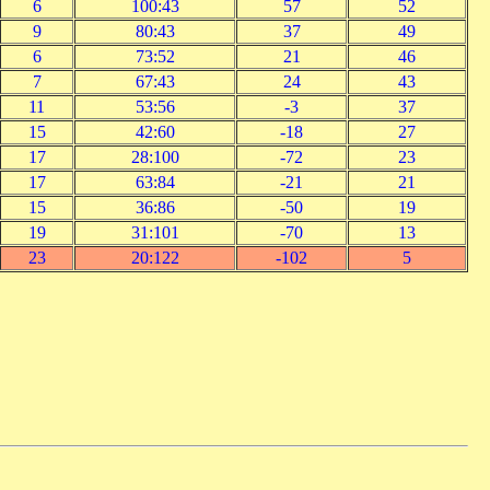
6
100:43
57
52
9
80:43
37
49
6
73:52
21
46
7
67:43
24
43
11
53:56
-3
37
15
42:60
-18
27
17
28:100
-72
23
17
63:84
-21
21
15
36:86
-50
19
19
31:101
-70
13
23
20:122
-102
5