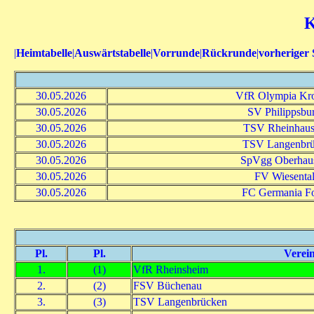
K
|
Heimtabelle
|
Auswärtstabelle
|
Vorrunde
|
Rückrunde
|
vorheriger 
30.05.2026
VfR Olympia Kro
30.05.2026
SV Philippsbur
30.05.2026
TSV Rheinhaus
30.05.2026
TSV Langenbrü
30.05.2026
SpVgg Oberhaus
30.05.2026
FV Wiesental
30.05.2026
FC Germania For
Pl.
Pl.
Verei
1.
(1)
VfR Rheinsheim
2.
(2)
FSV Büchenau
3.
(3)
TSV Langenbrücken