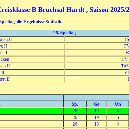
reisklasse B Bruchsal Hardt , Saison 2025/
Spieltag
|
alle Ergebnisse
|
Statistik
|
26. Spieltag
nau II
TS
g II
FV
en II
F
cken
FV 
en II
TuS
 II
Vf
st II
n
Sp.
Ge
Un
26
19
5
26
19
5
26
18
4