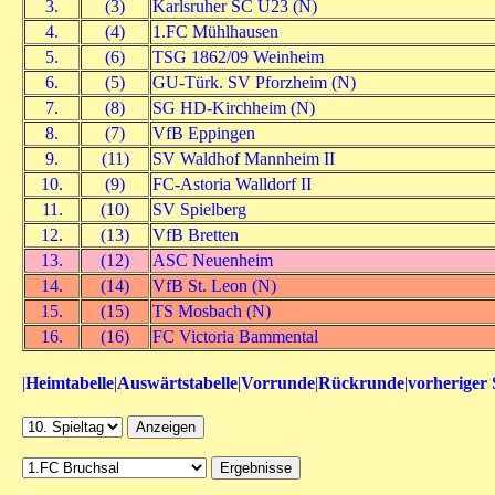
3.
(3)
Karlsruher SC U23 (N)
4.
(4)
1.FC Mühlhausen
5.
(6)
TSG 1862/09 Weinheim
6.
(5)
GU-Türk. SV Pforzheim (N)
7.
(8)
SG HD-Kirchheim (N)
8.
(7)
VfB Eppingen
9.
(11)
SV Waldhof Mannheim II
10.
(9)
FC-Astoria Walldorf II
11.
(10)
SV Spielberg
12.
(13)
VfB Bretten
13.
(12)
ASC Neuenheim
14.
(14)
VfB St. Leon (N)
15.
(15)
TS Mosbach (N)
16.
(16)
FC Victoria Bammental
|
Heimtabelle
|
Auswärtstabelle
|
Vorrunde
|
Rückrunde
|
vorheriger 