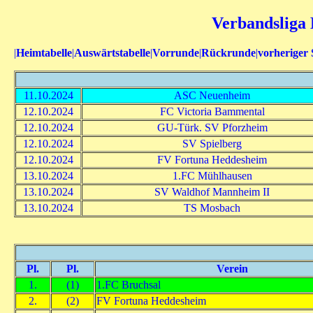
Verbandsliga 
|
Heimtabelle
|
Auswärtstabelle
|
Vorrunde
|
Rückrunde
|
vorheriger 
11.10.2024
ASC Neuenheim
12.10.2024
FC Victoria Bammental
12.10.2024
GU-Türk. SV Pforzheim
12.10.2024
SV Spielberg
12.10.2024
FV Fortuna Heddesheim
13.10.2024
1.FC Mühlhausen
13.10.2024
SV Waldhof Mannheim II
13.10.2024
TS Mosbach
Pl.
Pl.
Verein
1.
(1)
1.FC Bruchsal
2.
(2)
FV Fortuna Heddesheim