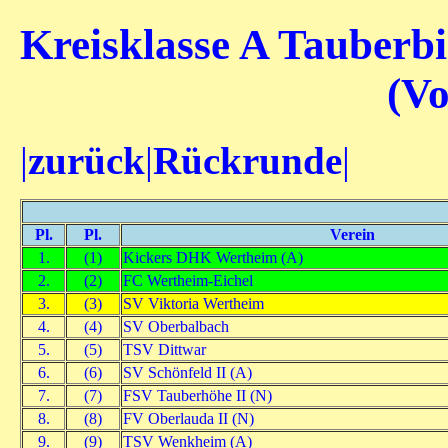
Kreisklasse A Tauberbi
(V
|
zurück
|
Rückrunde
|
Pl.
Pl.
Verein
1.
(1)
Kickers DHK Wertheim (A)
2.
(2)
FC Wertheim-Eichel
3.
(3)
SV Viktoria Wertheim
4.
(4)
SV Oberbalbach
5.
(5)
TSV Dittwar
6.
(6)
SV Schönfeld II (A)
7.
(7)
FSV Tauberhöhe II (N)
8.
(8)
FV Oberlauda II (N)
9.
(9)
TSV Wenkheim (A)