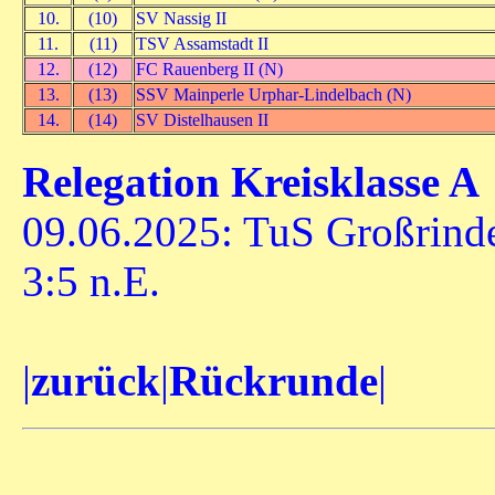
10.
(10)
SV Nassig II
11.
(11)
TSV Assamstadt II
12.
(12)
FC Rauenberg II (N)
13.
(13)
SSV Mainperle Urphar-Lindelbach (N)
14.
(14)
SV Distelhausen II
Relegation Kreisklasse A
09.06.2025: TuS Großrinde
3:5 n.E.
|
zurück
|
Rückrunde
|