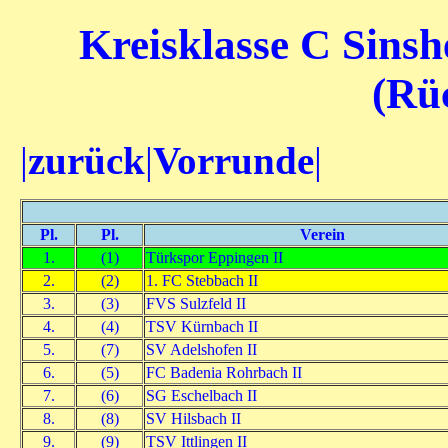
Kreisklasse C Sinsh
(Rü
|
zurück
|
Vorrunde
|
Pl.
Pl.
Verein
1.
(1)
Türkspor Eppingen II
2.
(2)
1. FC Stebbach II
3.
(3)
FVS Sulzfeld II
4.
(4)
TSV Kürnbach II
5.
(7)
SV Adelshofen II
6.
(5)
FC Badenia Rohrbach II
7.
(6)
SG Eschelbach II
8.
(8)
SV Hilsbach II
9.
(9)
TSV Ittlingen II