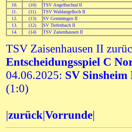
10.
(10)
TSV Angelbachtal II
11.
(11)
TSV Waldangelloch II
12.
(13)
SV Gemmingen II
13.
(12)
SV Tiefenbach II
14.
(14)
TSV Zaisenhausen II
TSV Zaisenhausen II zurü
Entscheidungsspiel C No
04.06.2025:
SV Sinsheim 
(1:0)
|
zurück
|
Vorrunde
|