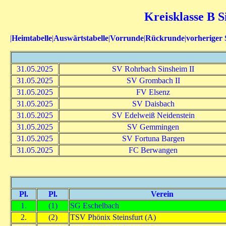
Kreisklasse B S
|
Heimtabelle
|
Auswärtstabelle
|
Vorrunde
|
Rückrunde
|
vorheriger 
31.05.2025
SV Rohrbach Sinsheim II
31.05.2025
SV Grombach II
31.05.2025
FV Elsenz
31.05.2025
SV Daisbach
31.05.2025
SV Edelweiß Neidenstein
31.05.2025
SV Gemmingen
31.05.2025
SV Fortuna Bargen
31.05.2025
FC Berwangen
Pl.
Pl.
Verein
1.
(1)
SG Eschelbach
2.
(2)
TSV Phönix Steinsfurt (A)