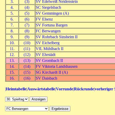
3.
(3)
SV Edelweiß Neidenstein
4.
(4)
SC Siegelsbach
5.
(5)
SV Gemmingen (A)
6.
(6)
FV Elsenz
7.
(7)
SV Fortuna Bargen
8.
(8)
FC Berwangen
9.
(9)
SV Rohrbach Sinsheim II
10.
(10)
SV Eichelberg
11.
(11)
VfL Mühlbach II
12.
(12)
SV Ehrstädt
13.
(13)
SV Grombach II
14.
(14)
FV Viktoria Landshausen
15.
(15)
SG Kirchardt II (A)
16.
(16)
SV Daisbach
|
Heimtabelle
|
Auswärtstabelle
|
Vorrunde
|
Rückrunde
|
vorheriger 