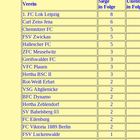
Siege
Unent
Verein
in Folge
in Fol
1. FC Lok Leipzig
8
Carl Zeiss Jena
6
Chemnitzer FC
5
FSV Zwickau
5
Hallescher FC
5
ZFC Meuselwitz
3
Greifswalder FC
3
VFC Plauen
3
Hertha BSC II
3
Rot-Weiß Erfurt
2
VSG Altglienicke
2
BFC Dynamo
2
Hertha Zehlendorf
2
SV Babelsberg 03
2
FC Eilenburg
2
FC Viktoria 1889 Berlin
2
FSV Luckenwalde
1