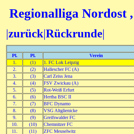
Regionalliga Nordost 
|
zurück
|
Rückrunde
|
Pl.
Pl.
Verein
1.
(1)
1. FC Lok Leipzig
2.
(2)
Hallescher FC (A)
3.
(3)
Carl Zeiss Jena
4.
(4)
FSV Zwickau (A)
5.
(5)
Rot-Weiß Erfurt
6.
(6)
Hertha BSC II
7.
(7)
BFC Dynamo
8.
(8)
VSG Altglienicke
9.
(9)
Greifswalder FC
10.
(10)
Chemnitzer FC
11.
(11)
ZFC Meuselwitz