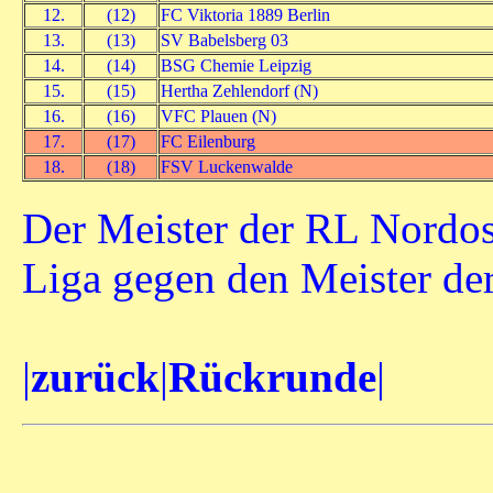
12.
(12)
FC Viktoria 1889 Berlin
13.
(13)
SV Babelsberg 03
14.
(14)
BSG Chemie Leipzig
15.
(15)
Hertha Zehlendorf (N)
16.
(16)
VFC Plauen (N)
17.
(17)
FC Eilenburg
18.
(18)
FSV Luckenwalde
Der Meister der RL Nordost
Liga gegen den Meister de
|
zurück
|
Rückrunde
|