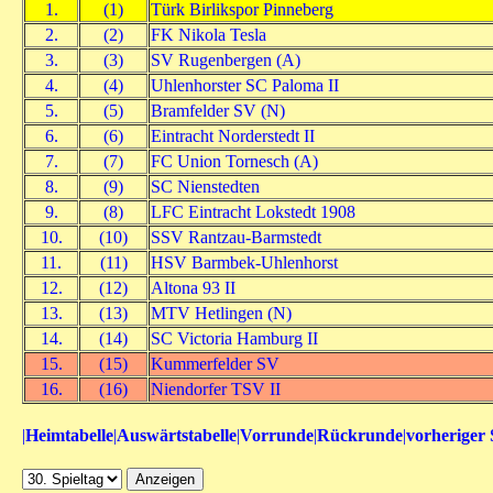
1.
(1)
Türk Birlikspor Pinneberg
2.
(2)
FK Nikola Tesla
3.
(3)
SV Rugenbergen (A)
4.
(4)
Uhlenhorster SC Paloma II
5.
(5)
Bramfelder SV (N)
6.
(6)
Eintracht Norderstedt II
7.
(7)
FC Union Tornesch (A)
8.
(9)
SC Nienstedten
9.
(8)
LFC Eintracht Lokstedt 1908
10.
(10)
SSV Rantzau-Barmstedt
11.
(11)
HSV Barmbek-Uhlenhorst
12.
(12)
Altona 93 II
13.
(13)
MTV Hetlingen (N)
14.
(14)
SC Victoria Hamburg II
15.
(15)
Kummerfelder SV
16.
(16)
Niendorfer TSV II
|
Heimtabelle
|
Auswärtstabelle
|
Vorrunde
|
Rückrunde
|
vorheriger 